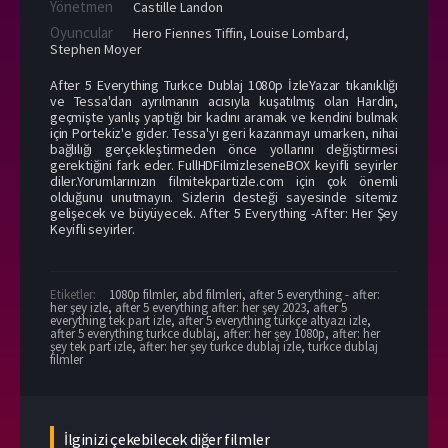
Yönetmen
Castille Landon
Oyuncular
Hero Fiennes Tiffin
,
Louise Lombard
,
Stephen Moyer
After 5 Everything Turkce Dublaj 1080p İzleYazar tıkanıklığı
ve Tessa'dan ayrılmanın acısıyla kuşatılmış olan Hardin,
geçmişte yanlış yaptığı bir kadını aramak ve kendini bulmak
için Portekiz'e gider. Tessa'yı geri kazanmayı umarken, nihai
bağlılığı gerçekleştirmeden önce yollarını değiştirmesi
gerektiğini fark eder. FullHDFilmizleseneBOX keyifli seyirler
diler.Yorumlarınızın filmitekpartizle.com için çok önemli
olduğunu unutmayın. Sizlerin desteği sayesinde sitemiz
gelişecek ve büyüyecek. After 5 Everything -After: Her Şey
Keyifli seyirler.
Etiketler:
1080p filmler
,
abd filmleri
,
after 5 everything - after:
her şey izle
,
after 5 everything after: her şey 2023
,
after 5
everything tek part izle
,
after 5 everything türkçe altyazı izle
,
after 5 everything turkce dublaj
,
after: her şey 1080p
,
after: her
şey tek part izle
,
after: her şey turkce dublaj izle
,
turkce dublaj
filmler
İlginizi çekebilecek diğer filmler