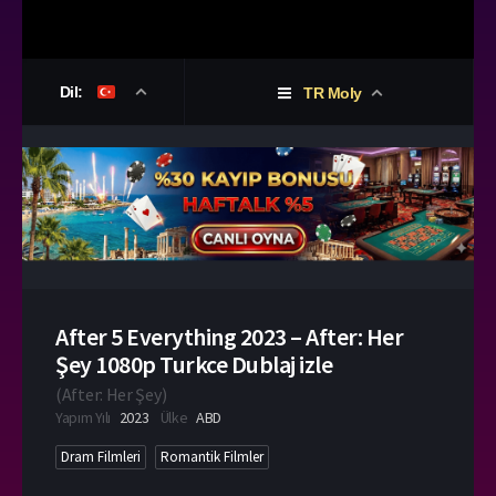
Dil:
TR Moly
After 5 Everything 2023 – After: Her
Şey 1080p Turkce Dublaj izle
(
After: Her Şey
)
Yapım Yılı
2023
Ülke
ABD
Dram Filmleri
Romantik Filmler