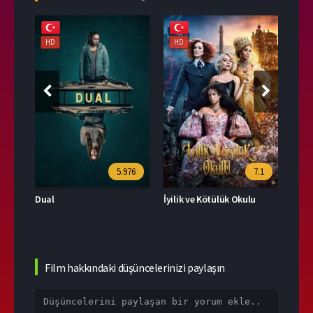
HD
HD
HD
39
5.976
7.1
Dual
İyilik ve Kötülük Okulu
Film hakkındaki düşüncelerinizi paylaşın