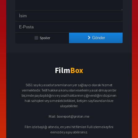
Spoiler
Gönder
Film
Box
5651 sayılı yasada tanımlanan yer sağlayıcı olarak hizmet
vermektedir. Telif hakkına konu olan eserlerin yasal olmayan bir
biçimde paylaşıldığını ve yasal haklarının çiğnendiğini düşünen
hak sahipleri veya meslek birlikleri, iletişim sayfasından bize
ulaşabilirler.
Mail :
boxreport@proton.me
Film izle başlığı altında, en yeni hit filmleri Full izleme keyfini
evinizde yaşayabilirsiniz.