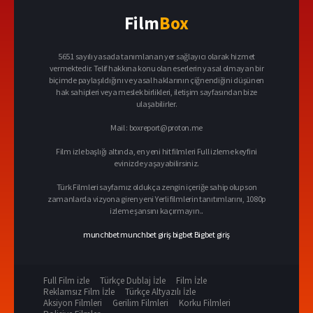
Film
Box
5651 sayılı yasada tanımlanan yer sağlayıcı olarak hizmet
vermektedir. Telif hakkına konu olan eserlerin yasal olmayan bir
biçimde paylaşıldığını ve yasal haklarının çiğnendiğini düşünen
hak sahipleri veya meslek birlikleri, iletişim sayfasından bize
ulaşabilirler.
Mail :
boxreport@proton.me
Film izle başlığı altında, en yeni hit filmleri Full izleme keyfini
evinizde yaşayabilirsiniz.
Türk Filmleri sayfamız oldukça zengin içeriğe sahip olup son
zamanlarda vizyona giren yeni Yerli filmlerin tanıtımlarını, 1080p
izleme şansını kaçırmayın..
munchbet
munchbet giriş
bigbet
Bigbet giriş
Full Film izle
Türkçe Dublaj İzle
Film İzle
Reklamsız Film İzle
Türkçe Altyazılı İzle
Aksiyon Filmleri
Gerilim Filmleri
Korku Filmleri