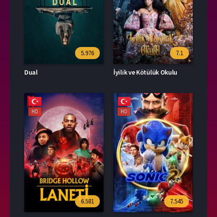
5.976
7.1
Dual
İyilik ve Kötülük Okulu
HD
HD
6.581
7.545