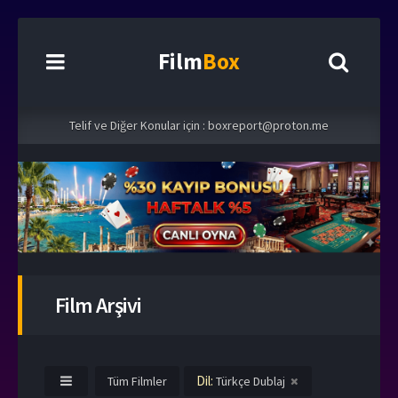
Film
Box
Telif ve Diğer Konular için :
boxreport@proton.me
Film Arşivi
Dil:
Tüm Filmler
Türkçe Dublaj