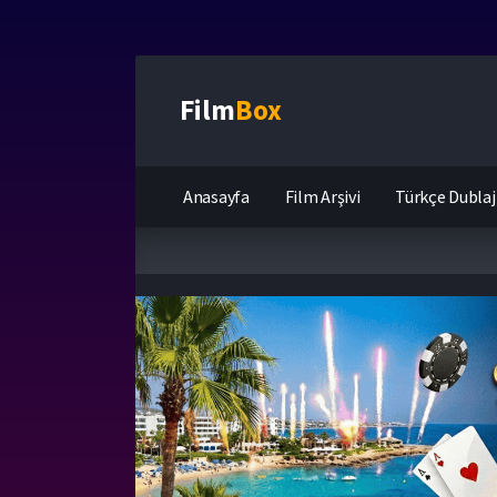
Film
Box
Anasayfa
Film Arşivi
Türkçe Dublaj