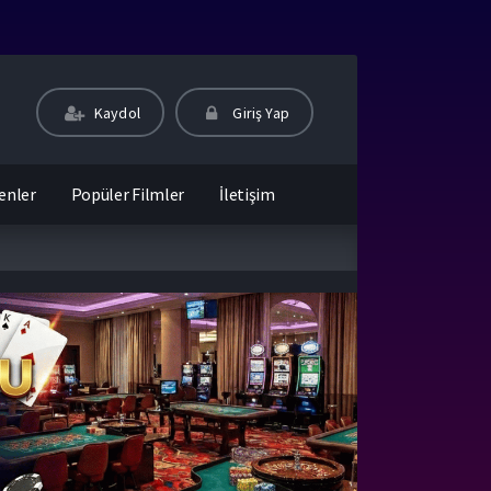
Kaydol
Giriş Yap
enler
Popüler Filmler
İletişim