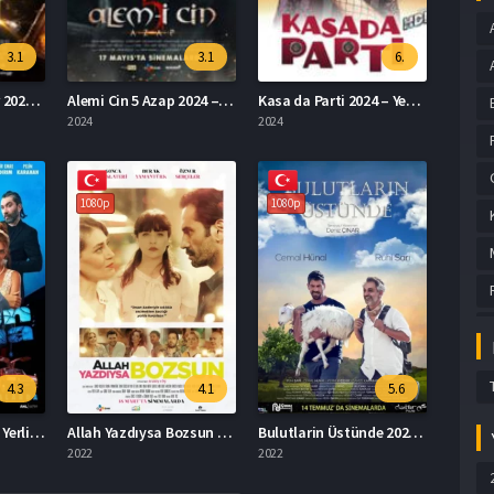
3.1
3.1
6.
Dünya Malı Eksi Bir 2024 – Yerli Film 1080p Turkce Dublaj izle
Alemi Cin 5 Azap 2024 – Alem-i Cin 5: Azap 1080p Turkce Dublaj izle
Kasa da Parti 2024 – Yerli Film 1080p Turkce Dublaj izle
2024
2024
1080p
1080p
4.3
4.1
5.6
Güven Bana 2022 – Yerli Film 1080p Turkce Dublaj izle
Allah Yazdıysa Bozsun 2022 – Yerli Film 1080p Turkce Dublaj izle
Bulutlarin Üstünde 2022 – Yerli Film 1080p Turkce Dublaj izle
2022
2022