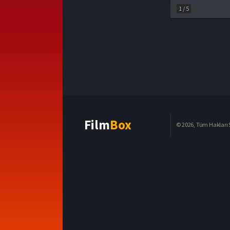
1
/
5
Film
Box
© 2026, Tüm Hakları S