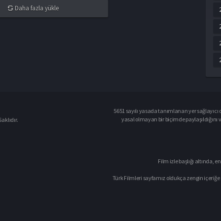
Daha fazla yükle
5651 sayılı yasada tanımlanan yer sağlayıcı o
yasal olmayan bir biçimde paylaşıldığını 
aklıdır.
Film izle başlığı altında, en
Türk Filmleri sayfamız oldukça zengin içeriğe 