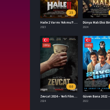
2.5
Haile 2 Var mı Yok mu?! 2023 – Yerli Film 1080p Turkce Dublaj izle
2023
2024
1080p
1080p
0.0
Zevcat 2024 – Yerli Film 1080p Turkce Dublaj izle
2024
2022