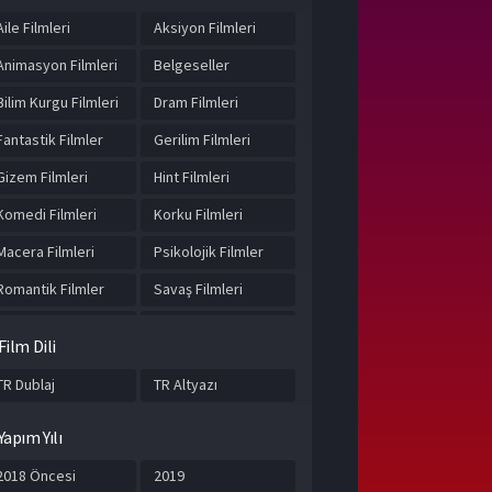
Aile Filmleri
Aksiyon Filmleri
Animasyon Filmleri
Belgeseller
Bilim Kurgu Filmleri
Dram Filmleri
Fantastik Filmler
Gerilim Filmleri
Gizem Filmleri
Hint Filmleri
Komedi Filmleri
Korku Filmleri
Macera Filmleri
Psikolojik Filmler
Romantik Filmler
Savaş Filmleri
Suç Filmleri
Tarih Filmleri
Film Dili
Yabancı Filmler
Yerli Filmler
TR Dublaj
TR Altyazı
Yapım Yılı
2018 Öncesi
2019