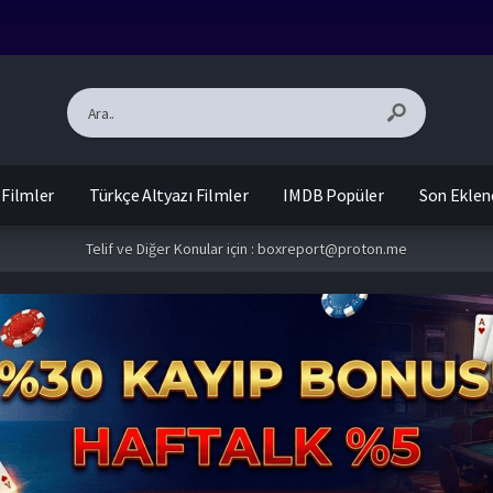
 Filmler
Türkçe Altyazı Filmler
IMDB Popüler
Son Eklen
Telif ve Diğer Konular için :
boxreport@proton.me