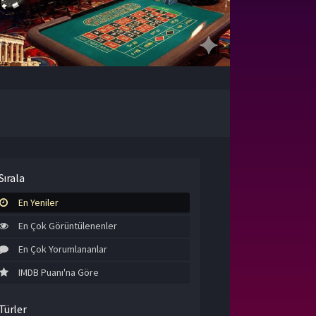
Sırala
En Yeniler
En Çok Görüntülenenler
En Çok Yorumlananlar
IMDB Puanı'na Göre
Türler