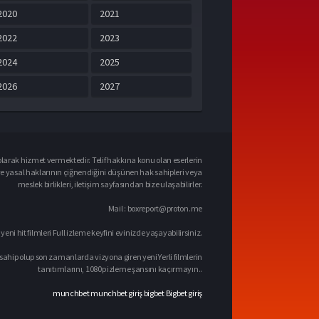
2020
2021
2022
2023
2024
2025
2026
2027
larak hizmet vermektedir. Telif hakkına konu olan eserlerin
ve yasal haklarının çiğnendiğini düşünen hak sahipleri veya
meslek birlikleri, iletişim sayfasından bize ulaşabilirler.
Mail :
boxreport@proton.me
 yeni hit filmleri Full izleme keyfini evinizde yaşayabilirsiniz.
sahip olup son zamanlarda vizyona giren yeni Yerli filmlerin
tanıtımlarını, 1080p izleme şansını kaçırmayın..
munchbet
munchbet giriş
bigbet
Bigbet giriş