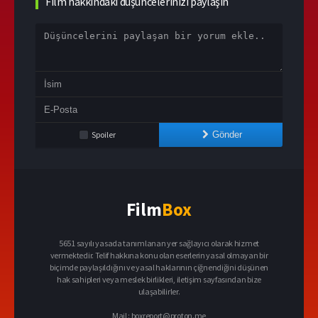
Film hakkındaki düşüncelerinizi paylaşın
Spoiler
Gönder
Film
Box
5651 sayılı yasada tanımlanan yer sağlayıcı olarak hizmet
vermektedir. Telif hakkına konu olan eserlerin yasal olmayan bir
biçimde paylaşıldığını ve yasal haklarının çiğnendiğini düşünen
hak sahipleri veya meslek birlikleri, iletişim sayfasından bize
ulaşabilirler.
Mail :
boxreport@proton.me