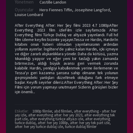
Yönetmen
Castille Landon
Oyuncular
Hero Fiennes Tiffin
,
Josephine Langford
,
Louise Lombard
After Everything After: Her Şey filmi 2023 4.7 1080pAfter
Everything 2023 film izleFilm izle sayfamızda After
Everything filmi Türkçe Dublaj ve altyazılı yayınlandı. Full hd
film izleme keyfini bizimle yaşayın.Tessa ve Hardin, Hardin'in
kitabını onun haberi olmadan yayınlamasının ardından
yollarını ayırırlar. İngiltere'de yalnız kalan Hardin, içki içmeye
ve diğer zararlı alışkanlıklara yönelir. Daha da kötüsü, yazma
tıkanıklığı yaşıyor ve eğer yeni bir taslağı yakın zamanda
bitirmezse, aldığı büyük avansı geri vermek zorunda
kalabilir. Hardin, yenilgiyi kabullenmek yerine ilerlemenin ve
Tessa'yı geri kazanma şansına sahip olmanın tek yolunun
geçmişindeki yanlışları düzeltmek olduğunu fark etmeye
başlar. Keyifli seyirler dileriz.After Everything After: Her Şey
Filmi için yorum yapmayı unutmayın! Sizlerin görüşleri bizler
için önemli...
Etiketler:
1080p filmler
,
abd filmleri
,
after everything - after: her
şey izle
,
after everything after: her şey 2023
,
after everything tek
part izle
,
after everything türkçe altyazı izle
,
after everything
turkce dublaj
,
after: her şey 1080p
,
after: her şey tek part izle
,
after: her şey turkce dublaj izle
,
turkce dublaj filmler