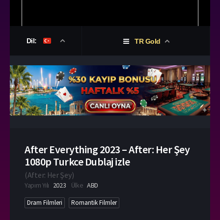
Dil:
TR Gold
After Everything 2023 – After: Her Şey
1080p Turkce Dublaj izle
(
After: Her Şey
)
Yapım Yılı
2023
Ülke
ABD
Dram Filmleri
Romantik Filmler