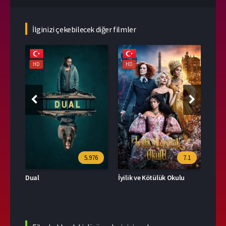
İlginizi çekebilecek diğer filmler
HD
HD
HD
39
5.976
7.1
Dual
İyilik ve Kötülük Okulu