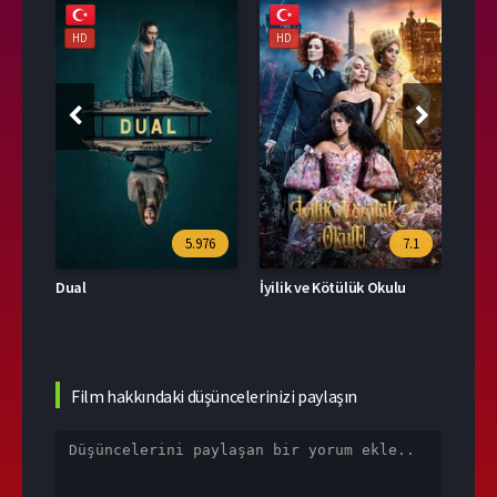
HD
HD
HD
39
5.976
7.1
Dual
İyilik ve Kötülük Okulu
Film hakkındaki düşüncelerinizi paylaşın