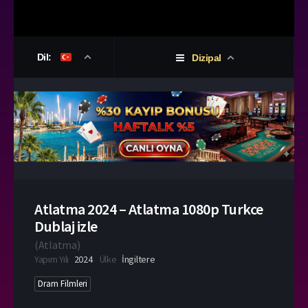
Dil:
Dizipal
Atlatma 2024 – Atlatma 1080p Turkce
Dublaj izle
(
Atlatma
)
Yapım Yılı
2024
Ülke
İngiltere
Dram Filmleri