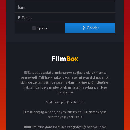
Spoiler
Gönder
Film
Box
5651 sayılı yasada tanımlanan yer sağlayıcı olarak hizmet
vermektedir. Telif hakkına konu olan eserlerin yasal olmayan bir
biçimde paylaşıldığını ve yasal haklarının çiğnendiğini düşünen
hak sahipleri veya meslek birlikleri, iletişim sayfasından bize
ulaşabilirler.
Mail :
boxreport@proton.me
Film izle başlığı altında, en yeni hit filmleri Full izleme keyfini
evinizde yaşayabilirsiniz.
Türk Filmleri sayfamız oldukça zengin içeriğe sahip olup son