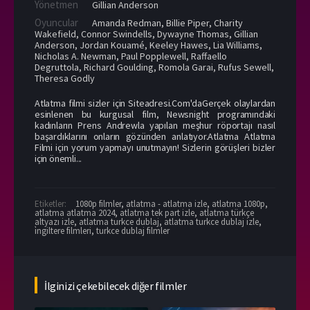
Yönetmen
Gillian Anderson
Oyuncular
Amanda Redman
,
Billie Piper
,
Charity
Wakefield
,
Connor Swindells
,
Dywayne Thomas
,
Gillian
Anderson
,
Jordan Kouamé
,
Keeley Hawes
,
Lia Williams
,
Nicholas A. Newman
,
Paul Popplewell
,
Raffaello
Degruttola
,
Richard Goulding
,
Romola Garai
,
Rufus Sewell
,
Theresa Godly
Atlatma filmi sizler için Siteadresi.Com'daGerçek olaylardan
esinlenen bu kurgusal film, Newsnight programındaki
kadınların Prens Andrewla yapılan meşhur röportajı nasıl
başardıklarını onların gözünden anlatıyor.Atlatma Atlatma
Filmi için yorum yapmayı unutmayın! Sizlerin görüşleri bizler
için önemli...
Etiketler:
1080p filmler
,
atlatma - atlatma izle
,
atlatma 1080p
,
atlatma atlatma 2024
,
atlatma tek part izle
,
atlatma türkçe
altyazı izle
,
atlatma turkce dublaj
,
atlatma turkce dublaj izle
,
i̇ngiltere filmleri
,
turkce dublaj filmler
İlginizi çekebilecek diğer filmler