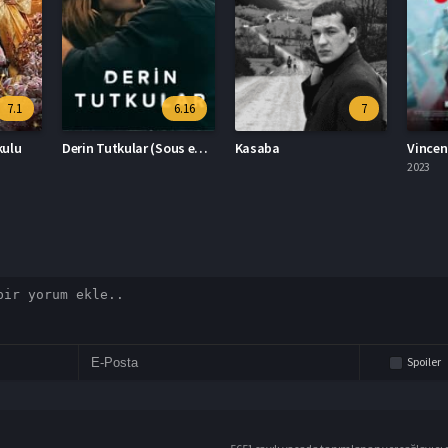
6.16
7
6.6
Derin Tutkular (Sous emprise)
Kasaba
Vincent Ölmeli 2023 – Vincent Ölmeli 1080p Turkce Altyazi izle
2023
2023
Spoiler