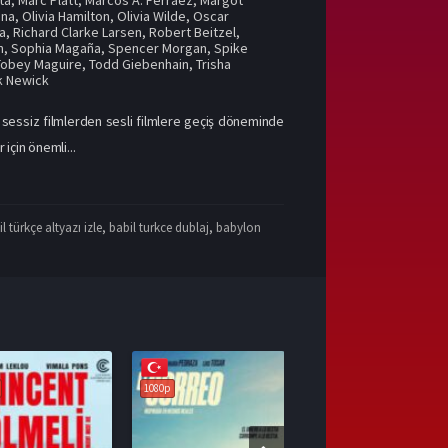
ana
,
Olivia Hamilton
,
Olivia Wilde
,
Oscar
ia
,
Richard Clarke Larsen
,
Robert Beitzel
,
n
,
Sophia Magaña
,
Spencer Morgan
,
Spike
Tobey Maguire
,
Todd Giebenhain
,
Trisha
k Newick
, sessiz filmlerden sesli filmlere geçiş döneminde
için önemli...
l türkçe altyazı izle
,
babil turkce dublaj
,
babylon
1080p