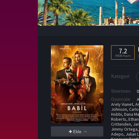
7.2
IMDB Puanı
Kategori
Yönetmen
D
Oyuncular
A
Arely Vianet
,
Ar
Johnson
,
Carl
Hobbi
,
Dana Ma
Roberts
,
Ethan
Crittenden
,
Ja
Jimmy Ortega
Ekle
Adepo
,
Julian 
Kenajuan Bent