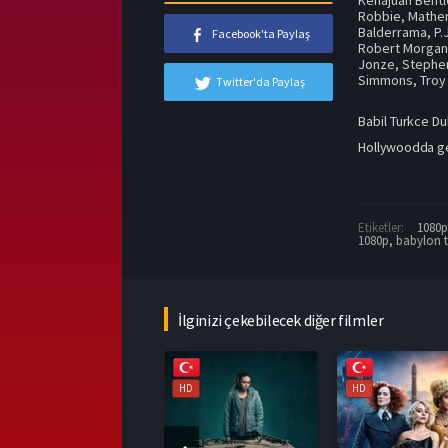
Robbie
,
Mather
Balderrama
,
P.
Facebook'ta Paylaş
Robert Morga
Jonze
,
Stephe
Simmons
,
Troy
Twitter'da Paylaş
Babil Turkce Du
Hollywoodda geçi
Etiketler:
1080p 
1080p
,
babylon t
İlginizi çekebilecek diğer filmler
HD
HD
HD