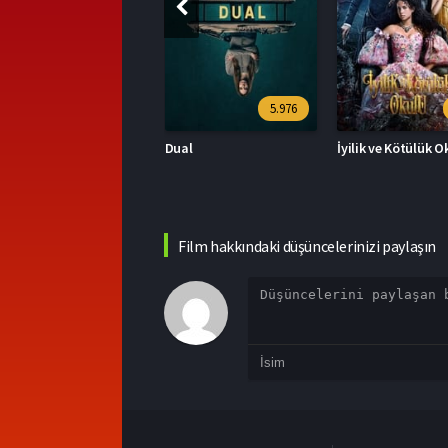
5.976
7.1
ual
İyilik ve Kötülük Okulu
Film hakkındaki düşüncelerinizi paylaşın