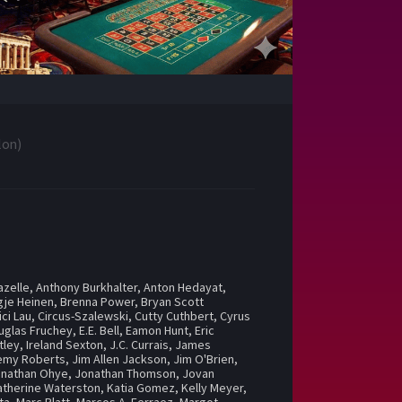
lon
)
azelle
,
Anthony Burkhalter
,
Anton Hedayat
,
gje Heinen
,
Brenna Power
,
Bryan Scott
ici Lau
,
Circus-Szalewski
,
Cutty Cuthbert
,
Cyrus
uglas Fruchey
,
E.E. Bell
,
Eamon Hunt
,
Eric
tley
,
Ireland Sexton
,
J.C. Currais
,
James
emy Roberts
,
Jim Allen Jackson
,
Jim O'Brien
,
onathan Ohye
,
Jonathan Thomson
,
Jovan
atherine Waterston
,
Katia Gomez
,
Kelly Meyer
,
ta
,
Marc Platt
,
Marcos A. Ferraez
,
Margot