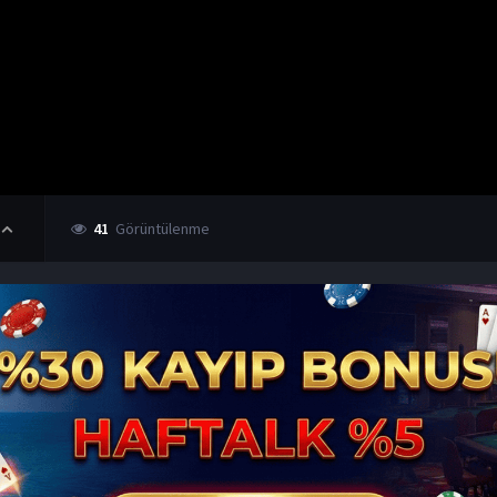
41
Görüntülenme