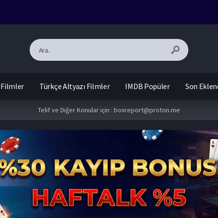
 Filmler
Türkçe Altyazı Filmler
IMDB Popüler
Son Eklen
Telif ve Diğer Konular için :
boxreport@proton.me