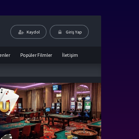
Kaydol
Giriş Yap
enler
Popüler Filmler
İletişim