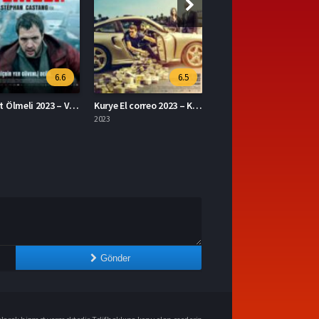
6.5
7.1
Kurye El correo 2023 – Kurye 1080p Turkce Dublaj izle
The Ministry of Ungentlemanly Warfare 2024 – Centilmen Olmayan Savaş Bakanlığı 1080p Turkce Dublaj izle
2024
Gönder