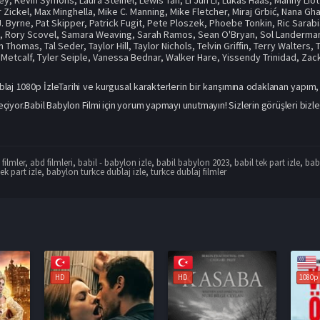
 Zickel
,
Max Minghella
,
Mike C. Manning
,
Mike Fletcher
,
Miraj Grbić
,
Nana Gh
J. Byrne
,
Pat Skipper
,
Patrick Fugit
,
Pete Ploszek
,
Phoebe Tonkin
,
Ric Sarab
n
,
Rory Scovel
,
Samara Weaving
,
Sarah Ramos
,
Sean O'Bryan
,
Sol Landerma
n Thomas
,
Tal Seder
,
Taylor Hill
,
Taylor Nichols
,
Telvin Griffin
,
Terry Walters
,
 Metcalf
,
Tyler Seiple
,
Vanessa Bednar
,
Walker Hare
,
Yissendy Trinidad
,
Zac
blaj 1080p İzleTarihi ve kurgusal karakterlerin bir karışımına odaklanan yapım
yor.Babil Babylon Filmi için yorum yapmayı unutmayın! Sizlerin görüşleri bizler 
filmler
,
abd filmleri
,
babil - babylon izle
,
babil babylon 2023
,
babil tek part izle
,
babi
ek part izle
,
babylon turkce dublaj izle
,
turkce dublaj filmler
HD
1080p
1080p