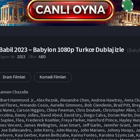
Babil 2023 – Babylon 1080p Turkce Dublaj izle
(
Baby
Yapım Yılı
2023
Ülke
ABD
Dram Filmleri
Komedi Filmleri
amien Chazelle
lbert Hammond Jr.
,
Alex Reznik
,
Alexandre Chen
,
Andrew Hawtrey
,
Anna Ch
iel Flores
,
Armando Cosio
,
Aurielle Simmons
,
Bob Clendenin
,
Brad Pitt
,
Bre
os Nunez
,
Carson Higgins
,
Chloe Fineman
,
Chris Doubek
,
Christopher Allen
,
C
rcolina
,
Danny Jolles
,
David Abed
,
David Ury
,
Diego Calva
,
Dorian Martin
,
Do
 Suplee
,
Flea
,
Frederick Koehler
,
Freya Parker
,
Hansford Prince
,
Hayley Hun
mes Vincent
,
James Wellington
,
Jean Smart
,
Jeff Garlin
,
Jennifer Grant
,
Jer
,
Joe Dallesandro
,
John Kerry
,
John Macey
,
John Mariano
,
Johnny Hoops
,
J
Lefevre
,
Kaia Gerber
,
Karen Bethzabe
,
Karina Fontes
,
Karolina Szymczak
,
K
ley
,
Kevin Symons
,
Laura Steinel
,
Lewis Tan
,
Li Jun Li
,
Lukas Haas
,
Manny Liot