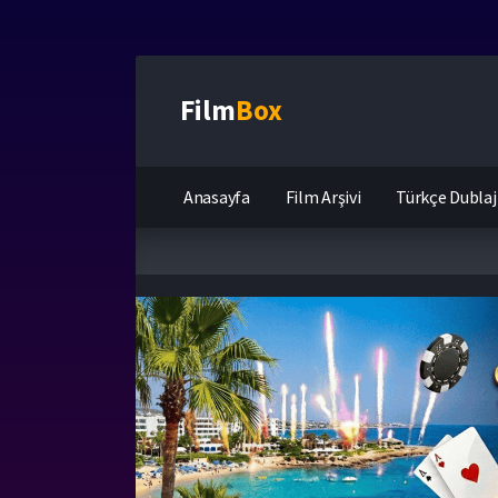
Film
Box
Anasayfa
Film Arşivi
Türkçe Dublaj