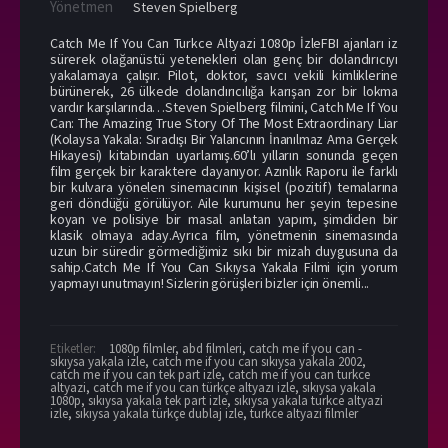
Yönetmen
Steven Spielberg
Catch Me If You Can Turkce Altyazi 1080p İzleFBI ajanları iz
sürerek olağanüstü yetenekleri olan genç bir dolandırıcıyı
yakalamaya çalışır. Pilot, doktor, savcı vekili kimliklerine
bürünerek, 26 ülkede dolandırıcılığa karışan zor bir lokma
vardır karşılarında…Steven Spielberg filmini, Catch Me If You
Can: The Amazing True Story Of The Most Extraordinary Liar
(Kolaysa Yakala: Sıradışı Bir Yalancının İnanılmaz Ama Gerçek
Hikayesi) kitabından uyarlamış.60’lı yılların sonunda geçen
film gerçek bir karaktere dayanıyor. Azınlık Raporu ile farklı
bir kulvara yönelen sinemacının kişisel (pozitif) temalarına
geri döndüğü görülüyor. Aile kurumunu her şeyin tepesine
koyan ve polisiye bir masal anlatan yapım, şimdiden bir
klasik olmaya aday.Ayrıca film, yönetmenin sinemasında
uzun bir süredir görmediğimiz sıkı bir mizah duygusuna da
sahip.Catch Me If You Can Sıkıysa Yakala Filmi için yorum
yapmayı unutmayın! Sizlerin görüşleri bizler için önemli...
Etiketler:
1080p filmler
,
abd filmleri
,
catch me if you can -
sıkıysa yakala izle
,
catch me if you can sıkıysa yakala 2002
,
catch me if you can tek part izle
,
catch me if you can turkce
altyazi
,
catch me if you can türkçe altyazı izle
,
sıkıysa yakala
1080p
,
sıkıysa yakala tek part izle
,
sıkıysa yakala turkce altyazi
izle
,
sıkıysa yakala türkçe dublaj izle
,
turkce altyazi filmler