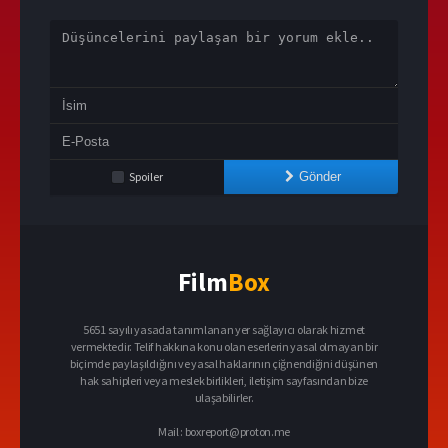
Spoiler
Gönder
Film
Box
5651 sayılı yasada tanımlanan yer sağlayıcı olarak hizmet
vermektedir. Telif hakkına konu olan eserlerin yasal olmayan bir
biçimde paylaşıldığını ve yasal haklarının çiğnendiğini düşünen
hak sahipleri veya meslek birlikleri, iletişim sayfasından bize
ulaşabilirler.
Mail :
boxreport@proton.me