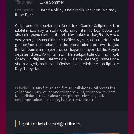
Yönetmen
Luke Sommer
Oyuncular
Jared Noble
,
Justin Malik Jackson
,
Whitney
Rose Pynn
Cellphone filmi sizler için Siteadresi.Com'daCellphone film
izleFilm izle sayfamızda Cellphone filmi Türkçe Dublaj ve
altyazılı yayınlandı. Full hd film izleme keyfini bizimle
yaşayın.Nişanlısının ölümüne üzülen Wynne, cep telefonunda
geleceğine dair rahatsız edici görüntüler görmeye başlar.
Bunları zamanında çözemezse hayatını kaybedebilir. Keyifli
seyirler dileriz.Yorumlarınızın filmitekpartizle.com için çok
önemli olduğunu unutmayın. Sizlerin desteği sayesinde
sitemiz gelişecek ve büyüyecek. Cellphone -cellphone
Keyifli seyirler.
Etiketler:
1080p filmler
,
abd filmleri
,
cellphone - cellphone izle
,
cellphone 1080p
,
cellphone cellphone 2023
,
cellphone tek part
izle
,
cellphone turkce altyazi
,
cellphone turkce altyazi izle
,
cellphone türkçe dublaj izle
,
turkce altyazi filmler
İlginizi çekebilecek diğer filmler