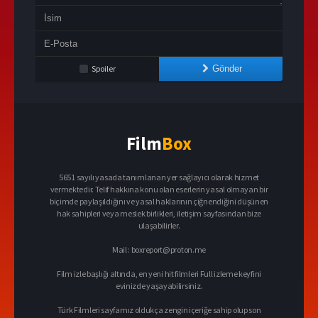
Spoiler
Gönder
Film
Box
5651 sayılı yasada tanımlanan yer sağlayıcı olarak hizmet
vermektedir. Telif hakkına konu olan eserlerin yasal olmayan bir
biçimde paylaşıldığını ve yasal haklarının çiğnendiğini düşünen
hak sahipleri veya meslek birlikleri, iletişim sayfasından bize
ulaşabilirler.
Mail :
boxreport@proton.me
Film izle başlığı altında, en yeni hit filmleri Full izleme keyfini
evinizde yaşayabilirsiniz.
Türk Filmleri sayfamız oldukça zengin içeriğe sahip olup son