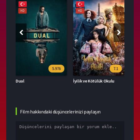
HD
HD
HD
39
5.976
7.1
Dual
İyilik ve Kötülük Okulu
Film hakkındaki düşüncelerinizi paylaşın