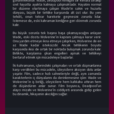
görünmektedir. Wade, Deadpool kimliğini bir kenara bırakıp
sivil hayatta ayakta kalmaya çalışmaktadır. Hayatını normal
bir düzene oturtmaya çalışan Wade’in sakin ve huzurlu
dünyası, büyük bir tehlike karşısında alt üst olur. Bu yeni
tehdit, onun tekrar harekete geçmesini zorunlu kılar.
İstemese de, eski kahraman kimliğine geri dönmek zorunda
kalır.
Bu büyük sorunla tek başına başa çıkamayacağını anlayan
Wade, eski dostu Wolverine’in kapısını çalmaya karar verir.
Onu yardım etmeye ikna etmeye çalışırken, Wolverine de en
az Wade kadar isteksizdir. Ancak tehlikenin boyutu
karşısında ikisi de ortak bir noktada buluşmak zorunda kalır.
Birlikte, karşılarına çıkan engelleri aşmak ve tehlikeyi
bertaraf etmek için mücadeleye başlarlar.
İki kahramanın, içlerindeki çatışmaları ve ortak düşmanlarına
karşı verdikleri bu mücadele, izleyicilere aksiyon dolu anlar
yaşatır. Film, sadece hızlı sahneleriyle değil, aynı zamanda
karakterlerin iç dünyalarını da derinlemesine işler. Wade ve
Wolverine’in iş birliği, izleyicilere hem kahkaha attıran hem
de düşündüren anlar sunar. Film boyunca, Deadpool’un
alaycı mizahı ve Wolverine’in ciddiyeti arasında gidip gelen
bu dinamik, hikayenin akıcılığını sağlar.