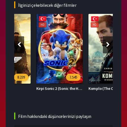
İlginizi çekebilecek diğer filmler
HD
HD
108
39
7.545
6.394
Kirpi Sonic 2 (Sonic the Hedgehog 2)
Komplo (The Contractor)
2024
Film hakkındaki düşüncelerinizi paylaşın