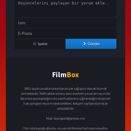
Spoiler
Gönder
Film
Box
5651 sayılı yasada tanımlanan yer sağlayıcı olarak hizmet
vermektedir. Telif hakkına konu olan eserlerin yasal olmayan bir
biçimde paylaşıldığını ve yasal haklarının çiğnendiğini düşünen
hak sahipleri veya meslek birlikleri, iletişim sayfasından bize
ulaşabilirler.
Mail :
boxreport@proton.me
Film izle başlığı altında, en yeni hit filmleri Full izleme keyfini