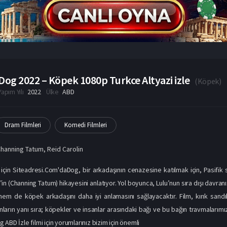
Dog 2022 – Köpek 1080p Turkce Altyazi izle
(
Köpek
)
Yapım Yılı
2022
Ülke
ABD
Dram Filmleri
Komedi Filmleri
hanning Tatum
,
Reid Carolin
r için Siteadresi.Com'daDog, bir arkadaşının cenazesine katılmak için, Pasifi
in (Channing Tatum) hikayesini anlatıyor. Yol boyunca, Lulu’nun sıra dışı davranı
hem de köpek arkadaşını daha iyi anlamasını sağlayacaktır. Film, kırık sand
anların yanı sıra; köpekler ve insanlar arasındaki bağı ve bu bağın travmalarım
ABD İzle filmi için yorumlarınız bizim için önemli