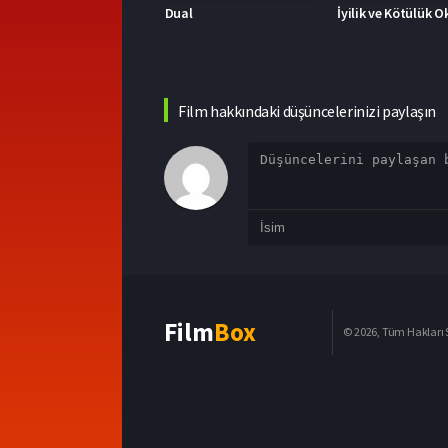
ual
İyilik ve Kötülük Okulu
Film hakkındaki düşüncelerinizi paylaşın
Film
Box
© 2026, Tüm Hakları S