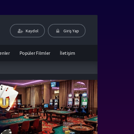
Kaydol
Giriş Yap
enler
Popüler Filmler
İletişim