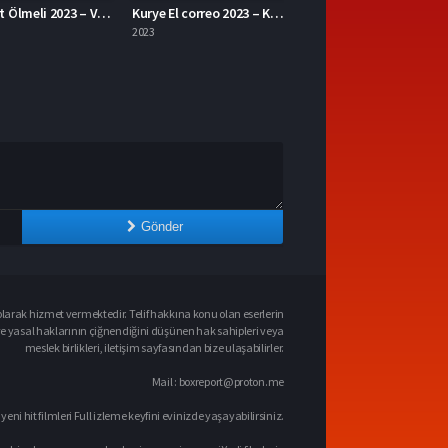
Kurye El correo 2023 – Kurye 1080p Turkce Dublaj izle
The Ministry of Ungentlemanly Warfare 2024 – Centilmen Olmayan Savaş Bakanlığı 1080p Turkce Dublaj izle
2024
Gönder
larak hizmet vermektedir. Telif hakkına konu olan eserlerin
ve yasal haklarının çiğnendiğini düşünen hak sahipleri veya
meslek birlikleri, iletişim sayfasından bize ulaşabilirler.
Mail :
boxreport@proton.me
 yeni hit filmleri Full izleme keyfini evinizde yaşayabilirsiniz.