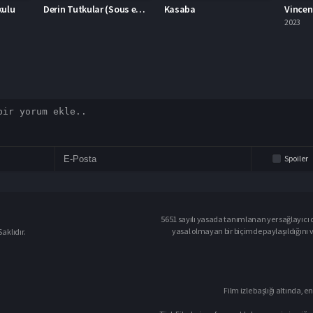
Derin Tutkular (Sous emprise)
Kasaba
Vincent Ölmeli 2023 – Vincent Ölmeli 1080p Turkce Altyazi izle
2023
2023
Spoiler
5651 sayılı yasada tanımlanan yer sağlayıcı o
yasal olmayan bir biçimde paylaşıldığını 
aklıdır.
Film izle başlığı altında, en