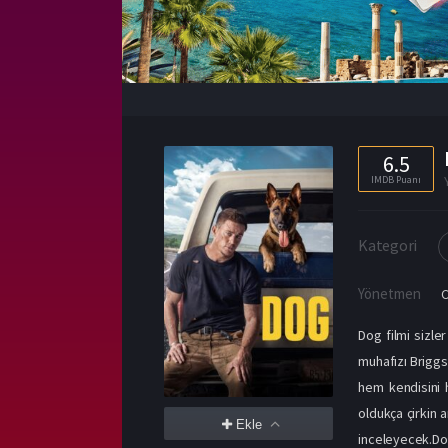
6.5
IMDB Puanı
Kategori
Yönetmen
C
Dog filmi sizle
muhafızı Briggs’
hem kendisini 
oldukça çirkin 
Ekle
inceleyecek.Dog 