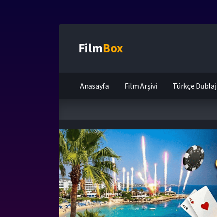
Film
Box
Anasayfa
Film Arşivi
Türkçe Dublaj