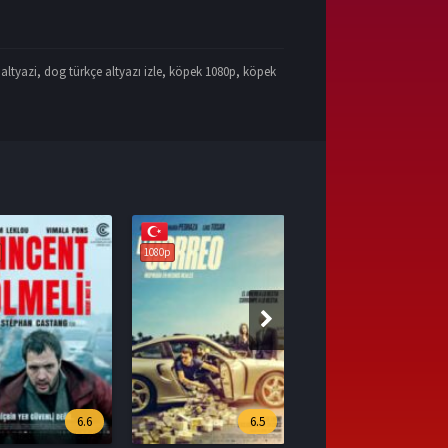
altyazi
,
dog türkçe altyazı izle
,
köpek 1080p
,
köpek
1080p
6.5
7.1