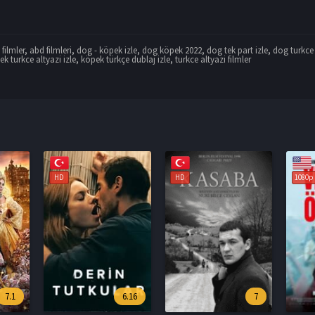
filmler
,
abd filmleri
,
dog - köpek izle
,
dog köpek 2022
,
dog tek part izle
,
dog turkce 
k turkce altyazi izle
,
köpek türkçe dublaj izle
,
turkce altyazi filmler
HD
1080p
1080p
6.16
7
6.6