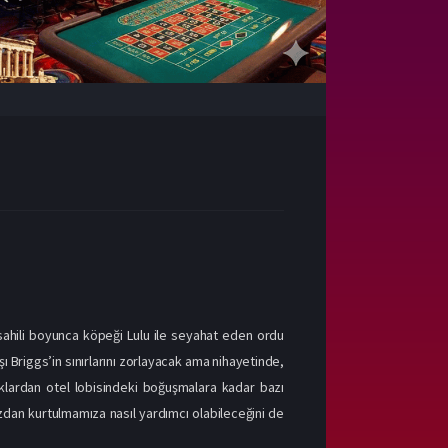
k sahili boyunca köpeği Lulu ile seyahat eden ordu
şı Briggs’in sınırlarını zorlayacak ama nihayetinde,
ıklardan otel lobisindeki boğuşmalara kadar bazı
ızdan kurtulmamıza nasıl yardımcı olabileceğini de