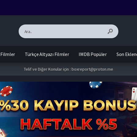
 Filmler
Türkçe Altyazı Filmler
IMDB Popüler
Son Eklen
Telif ve Diğer Konular için :
boxreport@proton.me