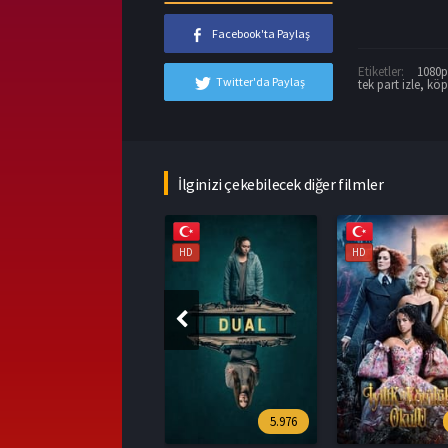
Facebook'ta Paylaş
Etiketler:
1080p 
Twitter'da Paylaş
tek part izle
,
köpe
İlginizi çekebilecek diğer filmler
HD
HD
HD
5.976
7.1