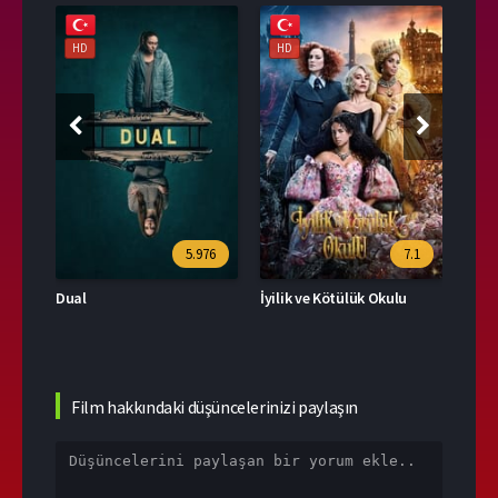
HD
HD
HD
39
5.976
7.1
Dual
İyilik ve Kötülük Okulu
Film hakkındaki düşüncelerinizi paylaşın