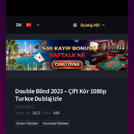
Dil:
Dublaj HD
Double Blind 2023 – Çift Kör 1080p
Turkce Dublaj izle
(
Çift Kör
)
Yapım Yılı
2023
Ülke
ABD
Dram Filmleri
Komedi Filmleri