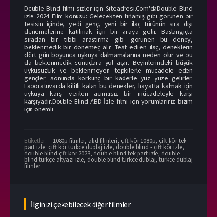
Double Blind filmi sizler için Siteadresi.Com'daDouble Blind
izle 2024 Film konusu: Gelecekten fırlamış gibi görünen bir
tesisin içinde, yedi genç, yeni bir ilaç türünün sıra dışı
denemelerine katılmak için bir araya gelir. Başlangıçta
sıradan bir tıbbi araştırma gibi görünen bu deney,
beklenmedik bir dönemeç alır. Test edilen ilaç, deneklerin
dört gün boyunca uykuya dalmamalarına neden olur ve bu
da beklenmedik sonuçlara yol açar. Beyinlerindeki büyük
uykusuzluk ve beklenmeyen tepkilerle mücadele eden
gençler, sonunda korkunç bir kaderle yüz yüze gelirler.
Laboratuvarda kilitli kalan bu denekler, hayatta kalmak için
uykuya karşı verilen acımasız bir mücadeleyle karşı
karşıyadır.Double Blind ABD İzle filmi için yorumlarınız bizim
için önemli
Etiketler:
1080p filmler
,
abd filmleri
,
çift kör 1080p
,
çift kör tek
part izle
,
çift kör turkce dublaj izle
,
double blind - çift kör izle
,
double blind çift kör 2023
,
double blind tek part izle
,
double
blind türkçe altyazı izle
,
double blind turkce dublaj
,
turkce dublaj
filmler
İlginizi çekebilecek diğer filmler