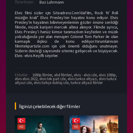
Yönetmen
Baz Luhrmann
Elvis filmi sizler için Siteadresi.Com'daFilm, Rock ‘N’ Roll
müziğin kralı” Elvis Presley’nin hayatını konu ediyor. Elvis
Presley’in hayatının bilinmeyenlerinin gözler önüne serildiği
filmde, müzik kariyeri mercek altına alınıyor. Filmde ayrıca,
Elvis Presley’i henüz kimse tanımazken keşfeden ve müzik
yolculuğunda yer alan menajeri Colonel Tom Parker ile olan
karmaşık ilişkisi de konu ediliyor.Yorumlarınızın
filmitekpartizle.com için çok önemli olduğunu unutmayın.
Sizlerin desteği sayesinde sitemiz gelişecek ve büyüyecek.
Elvis -elvis Keyifli seyirler.
Etiketler:
1080p filmler
,
abd filmleri
,
elvis - elvis izle
,
elvis 1080p
,
elvis elvis 2022
,
elvis tek part izle
,
elvis turkce altyazi
,
elvis turkce
altyazi izle
,
elvis türkçe dublaj izle
,
turkce altyazi filmler
İlginizi çekebilecek diğer filmler
HD
HD
HD