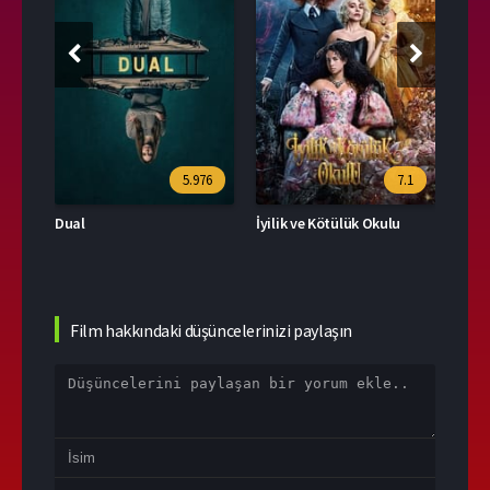
39
5.976
7.1
Dual
İyilik ve Kötülük Okulu
Film hakkındaki düşüncelerinizi paylaşın