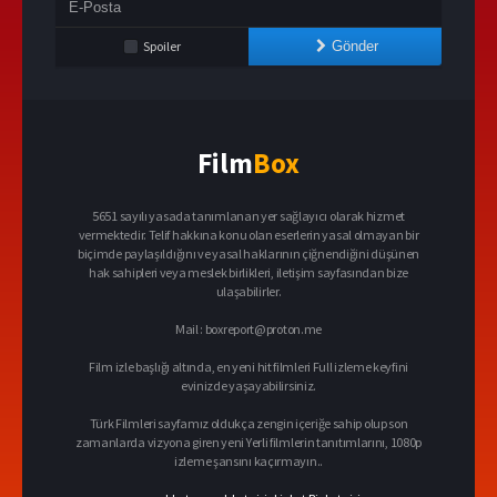
Spoiler
Gönder
Film
Box
5651 sayılı yasada tanımlanan yer sağlayıcı olarak hizmet
vermektedir. Telif hakkına konu olan eserlerin yasal olmayan bir
biçimde paylaşıldığını ve yasal haklarının çiğnendiğini düşünen
hak sahipleri veya meslek birlikleri, iletişim sayfasından bize
ulaşabilirler.
Mail :
boxreport@proton.me
Film izle başlığı altında, en yeni hit filmleri Full izleme keyfini
evinizde yaşayabilirsiniz.
Türk Filmleri sayfamız oldukça zengin içeriğe sahip olup son
zamanlarda vizyona giren yeni Yerli filmlerin tanıtımlarını, 1080p
izleme şansını kaçırmayın..