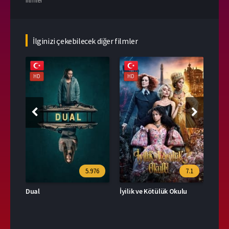
filmler
İlginizi çekebilecek diğer filmler
HD
HD
HD
39
5.976
7.1
Dual
İyilik ve Kötülük Okulu