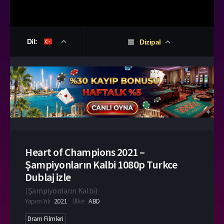
Dil:
Dizipal
Heart of Champions 2021 –
Şampiyonların Kalbi 1080p Turkce
Dublaj izle
(
Şampiyonların Kalbi
)
Yapım Yılı
2021
Ülke
ABD
Dram Filmleri