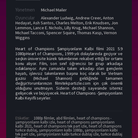
Yönetmen
Michael Mailer
Oyuncular
Alexander Ludwig
,
Andrew Creer
,
Anton
Hedayat
,
Ash Santos
,
Charles Melton
,
Erik Knudsen
,
Jon
Lemmon
,
Lance E. Nichols
,
Lilly Krug
,
Michael Shannon
,
Michael Tacconi
,
Spencer Squire
,
Thomas Kasp
,
Vernon
Wiggins
Heart of Champions Şampiyonların Kalbi filmi 2021 5.9
1080pHeart of Champions, 1999 yılı dolaylarında geçiyor ve
seçkin üniversite kürek takımlarının rekabet ettiği bir ortamı
konu alıyor. Film, son sınıf öğrencisi bir grup arkadaşa
odaklanıyor. Aynı zamanda takım arkadaşı olan gençlerin
hayatı, işlevsiz takımlarının başına koç olarak bir Vietnam
gazisi (Michael Shannon) geldiğinde tamamen
değişir.Yorumlarınızın filmitekpartizle.com için çok önemli
olduğunu unutmayın. Sizlerin desteği sayesinde sitemiz
gelişecek ve büyüyecek. Heart of Champions -Şampiyonların
Kalbi Keyifli seyirler.
Etiketler:
1080p filmler
,
abd filmleri
,
heart of champions -
şampiyonların kalbi izle
,
heart of champions şampiyonların
kalbi 2021
,
heart of champions tek part izle
,
heart of champions
turkce dublaj
,
şampiyonların kalbi 1080p
,
şampiyonların kalbi
tek part izle
,
şampiyonların kalbi turkce dublaj izle
,
turkce dublaj