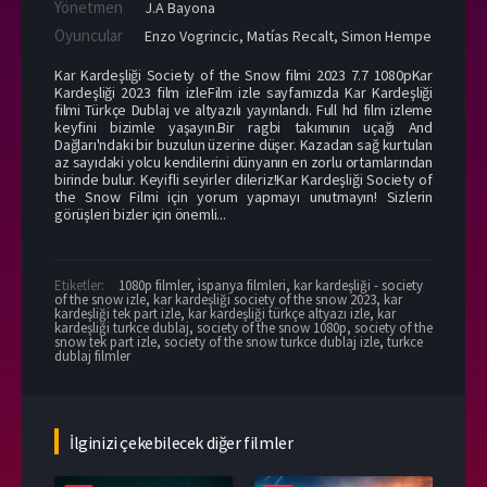
Yönetmen
J.A Bayona
Oyuncular
Enzo Vogrincic
,
Matías Recalt
,
Simon Hempe
Kar Kardeşliği Society of the Snow filmi 2023 7.7 1080pKar
Kardeşliği 2023 film izleFilm izle sayfamızda Kar Kardeşliği
filmi Türkçe Dublaj ve altyazılı yayınlandı. Full hd film izleme
keyfini bizimle yaşayın.Bir ragbi takımının uçağı And
Dağları'ndaki bir buzulun üzerine düşer. Kazadan sağ kurtulan
az sayıdaki yolcu kendilerini dünyanın en zorlu ortamlarından
birinde bulur. Keyifli seyirler dileriz!Kar Kardeşliği Society of
the Snow Filmi için yorum yapmayı unutmayın! Sizlerin
görüşleri bizler için önemli...
Etiketler:
1080p filmler
,
i̇spanya filmleri
,
kar kardeşliği - society
of the snow izle
,
kar kardeşliği society of the snow 2023
,
kar
kardeşliği tek part izle
,
kar kardeşliği türkçe altyazı izle
,
kar
kardeşliği turkce dublaj
,
society of the snow 1080p
,
society of the
snow tek part izle
,
society of the snow turkce dublaj izle
,
turkce
dublaj filmler
İlginizi çekebilecek diğer filmler