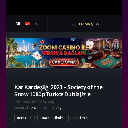
Dil:
TR Moly
Kar Kardeşliği 2023 – Society of the
Snow 1080p Turkce Dublaj izle
(
Society of the Snow
)
Yapım Yılı
2023
Ülke
İspanya
Dram Filmleri
Macera Filmleri
Tarih Filmleri