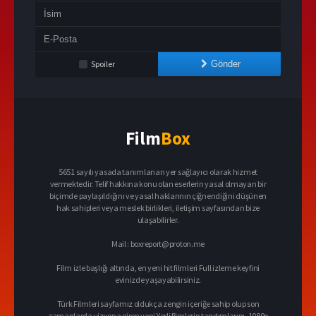
Spoiler
Gönder
Film
Box
5651 sayılı yasada tanımlanan yer sağlayıcı olarak hizmet
vermektedir. Telif hakkına konu olan eserlerin yasal olmayan bir
biçimde paylaşıldığını ve yasal haklarının çiğnendiğini düşünen
hak sahipleri veya meslek birlikleri, iletişim sayfasından bize
ulaşabilirler.
Mail :
boxreport@proton.me
Film izle başlığı altında, en yeni hit filmleri Full izleme keyfini
evinizde yaşayabilirsiniz.
Türk Filmleri sayfamız oldukça zengin içeriğe sahip olup son
zamanlarda vizyona giren yeni Yerli filmlerin tanıtımlarını, 1080p