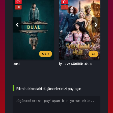
HD
HD
HD
39
5.976
7.1
Dual
İyilik ve Kötülük Okulu
Film hakkındaki düşüncelerinizi paylaşın