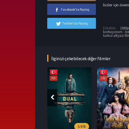
bizler için önemli
Facebook'ta Paylaş
Twitter'da Paylaş
Etiketler:
1080p 
korkuyorum - bea
turkce altyazi fil
İlginizi çekebilecek diğer filmler
HD
HD
HD
5.976
7.1