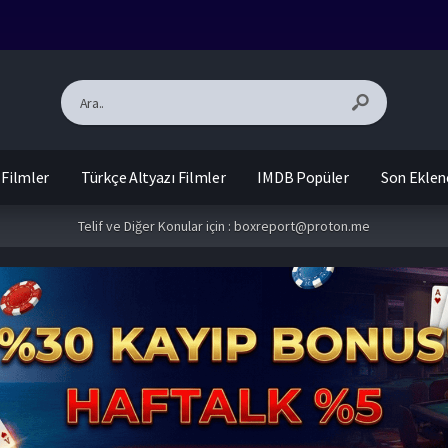
 Filmler
Türkçe Altyazı Filmler
IMDB Popüler
Son Eklen
Telif ve Diğer Konular için :
boxreport@proton.me