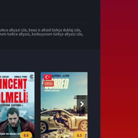
urkce altyazi izle
,
beau is afraid türkçe dublaj izle
,
um turkce altyazi
,
korkuyorum türkçe altyazı izle
,
1080p
6.5
7.1