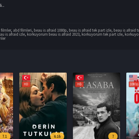
...
filmler
,
abd filmleri
,
beau is afraid 1080p
,
beau is afraid tek part izle
,
beau is afraid t
u is afraid izle
,
korkuyorum beau is afraid 2023
,
korkuyorum tek part izle
,
korkuyor
mler
HD
1080p
1080p
6.16
7
6.6