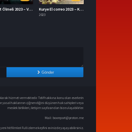
Kurye El correo 2023 – Kurye 1080p Turkce Dublaj izle
The Ministry of Ungentlemanly Warfare 2024 – Centilmen Olmayan Savaş Bakanlığı 1080p Turkce Dublaj izle
2024
Gönder
larak hizmet vermektedir. Telif hakkına konu olan eserlerin
ve yasal haklarının çiğnendiğini düşünen hak sahipleri veya
meslek birlikleri, iletişim sayfasından bize ulaşabilirler.
Mail :
boxreport@proton.me
 yeni hit filmleri Full izleme keyfini evinizde yaşayabilirsiniz.