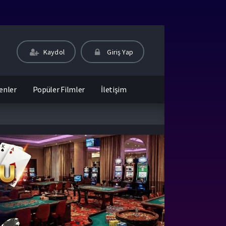
Kaydol
Giriş Yap
enler
Popüler Filmler
İletişim