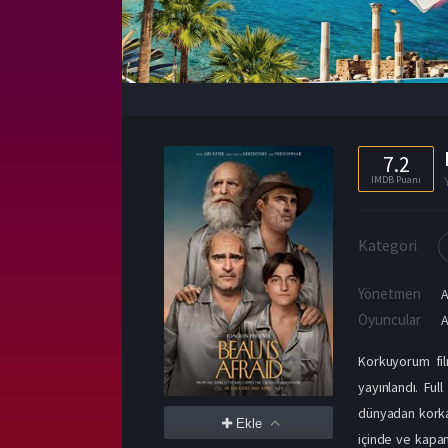
7.2
IMDB Puanı
Kategori
Yönetmen
A
Oyuncular
Korkuyorum fil
yayınlandı. Ful
dünyadan korkan
Ekle
içinde ve kapan