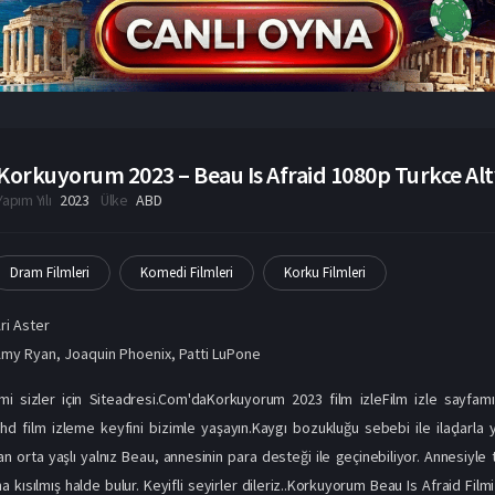
Korkuyorum 2023 – Beau Is Afraid 1080p Turkce Alty
Yapım Yılı
2023
Ülke
ABD
Dram Filmleri
Komedi Filmleri
Korku Filmleri
ri Aster
Amy Ryan
,
Joaquin Phoenix
,
Patti LuPone
mi sizler için Siteadresi.Com'daKorkuyorum 2023 film izleFilm izle sayfamı
l hd film izleme keyfini bizimle yaşayın.Kaygı bozukluğu sebebi ile ilaçlar
 orta yaşlı yalnız Beau, annesinin para desteği ile geçinebiliyor. Annesiyle 
a kısılmış halde bulur. Keyifli seyirler dileriz..Korkuyorum Beau Is Afraid Fil