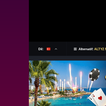
Dil:
Alternatif:
ALTYZ 