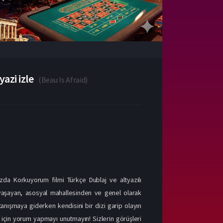
azi izle
(
Beau Is Afraid
)
zda Korkuyorum filmi Türkçe Dublaj ve altyazılı
la yaşayan, asosyal mahallesinden ve genel olarak
tanışmaya giderken kendisini bir dizi garip olayın
mi için yorum yapmayı unutmayın! Sizlerin görüşleri