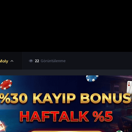
22
Görüntülenme
Moly