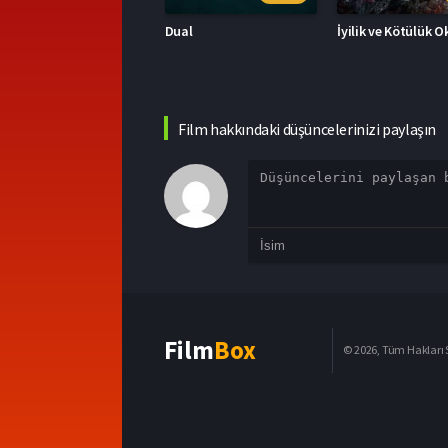
ual
İyilik ve Kötülük Okulu
Film hakkındaki düşüncelerinizi paylaşın
Film
Box
© 2026, Tüm Hakları S