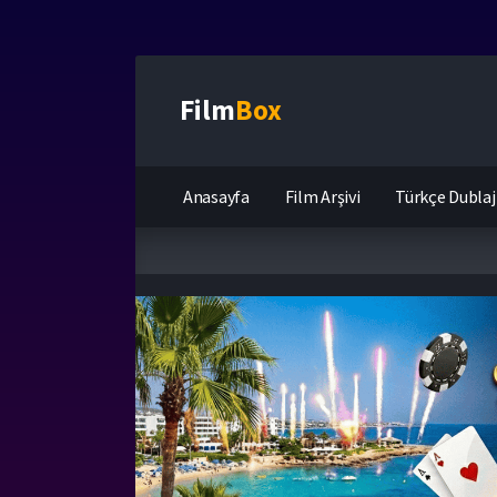
Film
Box
Anasayfa
Film Arşivi
Türkçe Dublaj