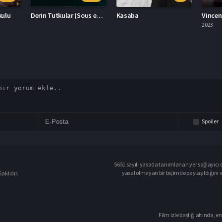
Derin Tutkular (Sous emprise)
Kasaba
Vincent Ölmeli 2023 – Vincent Ölmeli 1080p Turkce Altyazi izle
2023
2023
Spoiler
5651 sayılı yasada tanımlanan yer sağlayıcı o
yasal olmayan bir biçimde paylaşıldığını 
aklıdır.
Film izle başlığı altında, en