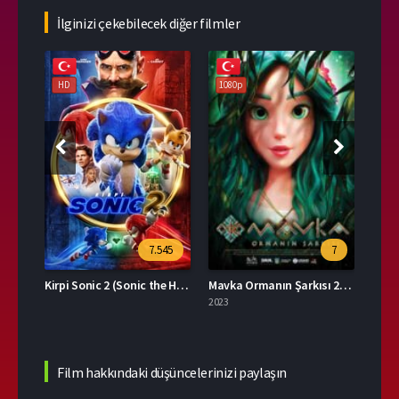
İlginizi çekebilecek diğer filmler
HD
1080p
108
81
7.545
7
Kirpi Sonic 2 (Sonic the Hedgehog 2)
Mavka Ormanın Şarkısı 2023 – Yerli Film 1080p Turkce Dublaj izle
2023
2024
Film hakkındaki düşüncelerinizi paylaşın