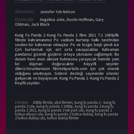
Yönetmen
Jennifer Yuh Nelson
Oyuncular
Angelina Jolie
,
Dustin Hoffman
,
Gary
Oldman
,
Jack Black
Kung Fu Panda 2 Kung Fu Panda 2 filmi 2011 7.2 1080pİlk
filmde kahramanımız Po vadisini kurtarıp halkı tarafından
sevilen bir kahraman olmuştur. Po ve kızgın beşli şimdi ise
Çin'i kurtarmak için sırt sırta savaşacaklar. Kahraman
pandamız gizemli güçlerin ortaya çıkmasını sağlamışıtr. Bu
durum hem onun ailesini bulmasına yarayacak hemde yeni
bir düşman doğuracaktır. Keyyifli seyirler
dileriz.Yorumlarınızın filmitekpartizle.com için çok önemli
olduğunu unutmayın. Sizlerin desteği sayesinde sitemiz
gelişecek ve büyüyecek. Kung Fu Panda 2 -Kung Fu Panda 2
Keyifli seyirler.
Etiketler:
1080p filmler
,
abd filmleri
,
kung fu panda 2 - kung fu
panda 2 izle
,
kung fu panda 2 1080p
,
kung fu panda 2 kung fu
panda 2 2011
,
kung fu panda 2 tek part izle
,
kung fu panda 2
türkçe altyazı izle
,
kung fu panda 2 turkce dublaj
,
kung fu panda
2 turkce dublaj izle
,
turkce dublaj filmler