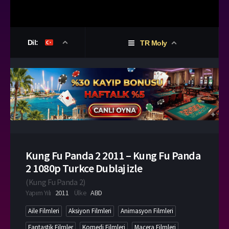
Dil:
TR Moly
Kung Fu Panda 2 2011 – Kung Fu Panda
2 1080p Turkce Dublaj izle
(
Kung Fu Panda 2
)
Yapım Yılı
2011
Ülke
ABD
Aile Filmleri
Aksiyon Filmleri
Animasyon Filmleri
Fantastik Filmler
Komedi Filmleri
Macera Filmleri