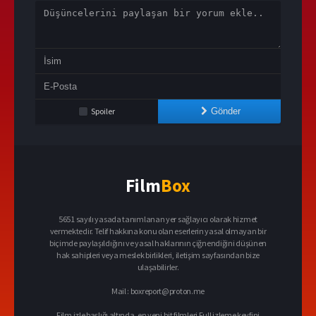
Spoiler
Gönder
Film
Box
5651 sayılı yasada tanımlanan yer sağlayıcı olarak hizmet
vermektedir. Telif hakkına konu olan eserlerin yasal olmayan bir
biçimde paylaşıldığını ve yasal haklarının çiğnendiğini düşünen
hak sahipleri veya meslek birlikleri, iletişim sayfasından bize
ulaşabilirler.
Mail :
boxreport@proton.me
Film izle başlığı altında, en yeni hit filmleri Full izleme keyfini