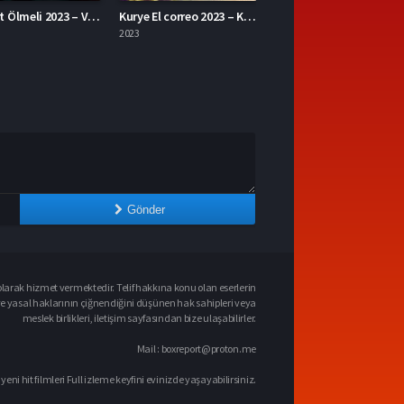
Kurye El correo 2023 – Kurye 1080p Turkce Dublaj izle
The Ministry of Ungentlemanly Warfare 2024 – Centilmen Olmayan Savaş Bakanlığı 1080p Turkce Dublaj izle
2024
Gönder
larak hizmet vermektedir. Telif hakkına konu olan eserlerin
ve yasal haklarının çiğnendiğini düşünen hak sahipleri veya
meslek birlikleri, iletişim sayfasından bize ulaşabilirler.
Mail :
boxreport@proton.me
 yeni hit filmleri Full izleme keyfini evinizde yaşayabilirsiniz.