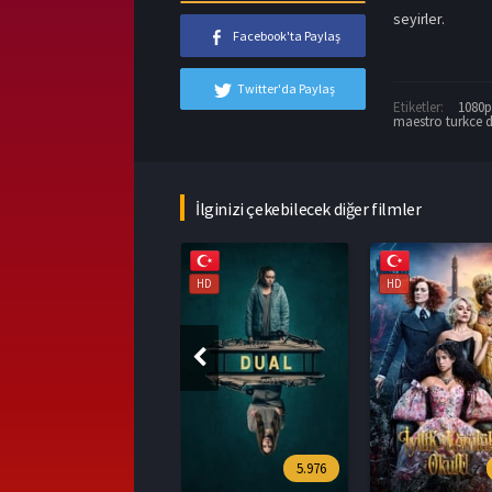
seyirler.
Facebook'ta Paylaş
Twitter'da Paylaş
Etiketler:
1080p 
maestro turkce 
İlginizi çekebilecek diğer filmler
HD
HD
HD
5.976
7.1