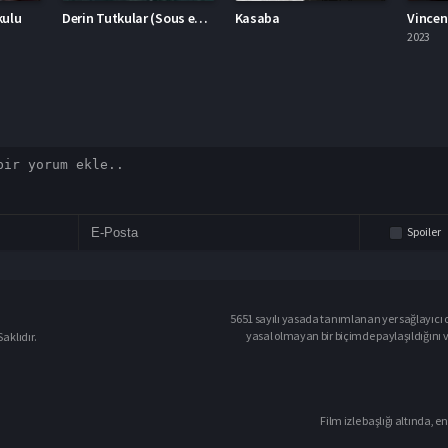
Derin Tutkular (Sous emprise)
Kasaba
Vincent Ölmeli 2023 – Vincent Ölmeli 1080p Turkce Altyazi izle
2023
2023
Spoiler
5651 sayılı yasada tanımlanan yer sağlayıcı o
yasal olmayan bir biçimde paylaşıldığını 
aklıdır.
Film izle başlığı altında, en