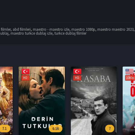
filmler
,
abd filmleri
,
maestro - maestro izle
,
maestro 1080p
,
maestro maestro 2023
dublaj
,
maestro turkce dublaj izle
,
turkce dublaj filmler
HD
1080p
1080p
6.16
7
6.6