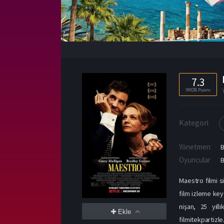
7.3
IMDB Puanı
Kategori
Yönetmen
Oyuncular
B
Maestro filmi s
film izleme key
nişan, 25 yıll
Ekle
filmitekpartizl