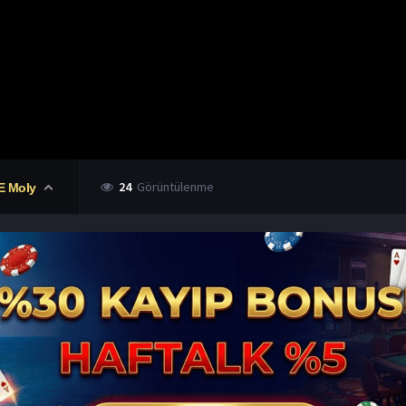
24
Görüntülenme
 Moly