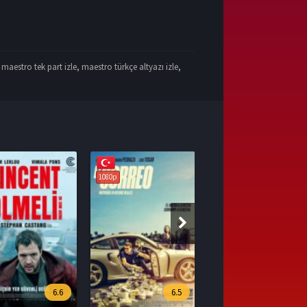
,
maestro tek part izle
,
maestro türkçe altyazı izle
,
1080p
6.5
7.1