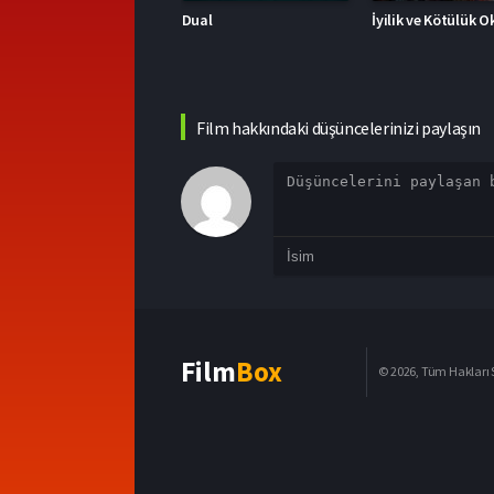
ual
İyilik ve Kötülük Okulu
Film hakkındaki düşüncelerinizi paylaşın
Film
Box
© 2026, Tüm Hakları S