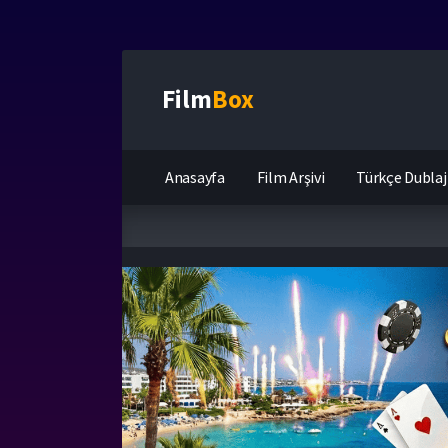
Film
Box
Anasayfa
Film Arşivi
Türkçe Dublaj