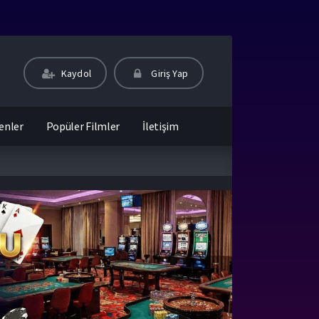
Kaydol
Giriş Yap
enler
Popüler Filmler
İletişim