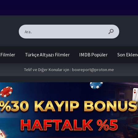
 Filmler
Türkçe Altyazı Filmler
IMDB Popüler
Son Eklen
Telif ve Diğer Konular için :
boxreport@proton.me