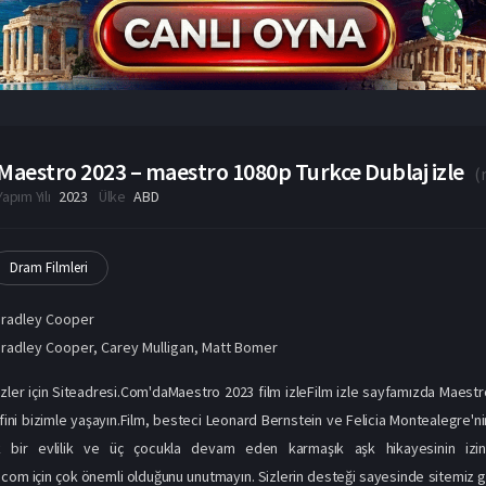
Maestro 2023 – maestro 1080p Turkce Dublaj izle
(
Yapım Yılı
2023
Ülke
ABD
Dram Filmleri
Bradley Cooper
radley Cooper
,
Carey Mulligan
,
Matt Bomer
izler için Siteadresi.Com'daMaestro 2023 film izleFilm izle sayfamızda Maestro f
fini bizimle yaşayın.Film, besteci Leonard Bernstein ve Felicia Montealegre'nin 
ık bir evlilik ve üç çocukla devam eden karmaşık aşk hikayesinin izini sü
e.com için çok önemli olduğunu unutmayın. Sizlerin desteği sayesinde sitemiz