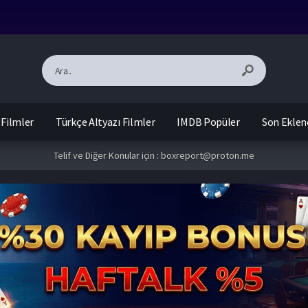
 Filmler
Türkçe Altyazı Filmler
IMDB Popüler
Son Eklen
Telif ve Diğer Konular için :
boxreport@proton.me