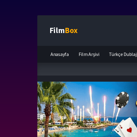
Film
Box
Anasayfa
Film Arşivi
Türkçe Dublaj