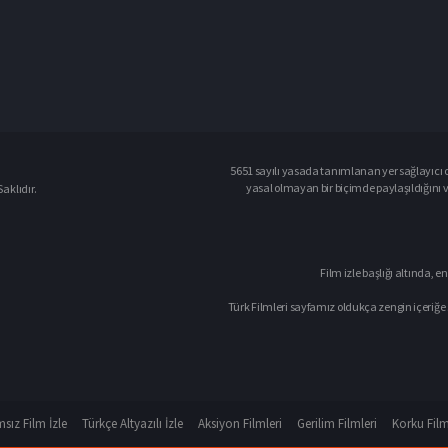
5651 sayılı yasada tanımlanan yer sağlayıcı o
yasal olmayan bir biçimde paylaşıldığını 
aklıdır.
Film izle başlığı altında, en
Türk Filmleri sayfamız oldukça zengin içeriğe 
sız Film İzle
Türkçe Altyazılı İzle
Aksiyon Filmleri
Gerilim Filmleri
Korku Film