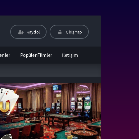
Kaydol
Giriş Yap
enler
Popüler Filmler
İletişim