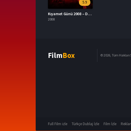
5.9
Kıyamet Günü 2008 – Doomsday 1080p Turkce Dublaj izle
2008
Film
Box
© 2026, Tüm Hakları S
Full Film izle
Türkçe Dublaj İzle
Film İzle
Reklam