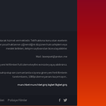
larak hizmet vermektedir. Telif hakkına konu olan eserlerin
ve yasal haklarının çiğnendiğini düşünen hak sahipleri veya
meslek birlikleri, iletişim sayfasından bize ulaşabilirler.
Mail :
boxreport@proton.me
 yeni hit filmleri Full izleme keyfini evinizde yaşayabilirsiniz.
sahip olup son zamanlarda vizyona giren yeni Yerli filmlerin
tanıtımlarını, 1080p izleme şansını kaçırmayın..
munchbet
munchbet giriş
bigbet
Bigbet giriş
leri
Polisiye Filmler