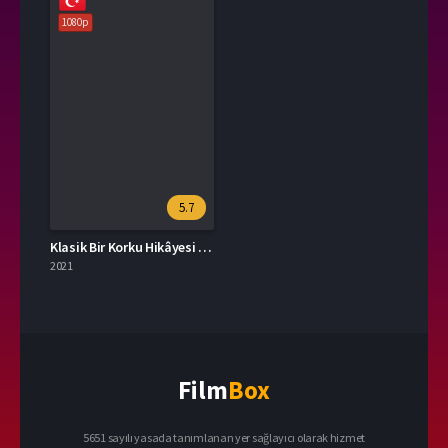
1080p
5.7
Klasik Bir Korku Hikâyesi 2021 – A Classic Horror Story 1080p Turkce Dublaj izle
2021
Film
Box
5651 sayılı yasada tanımlanan yer sağlayıcı olarak hizmet