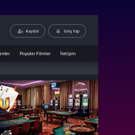
Kaydol
Giriş Yap
enler
Popüler Filmler
İletişim