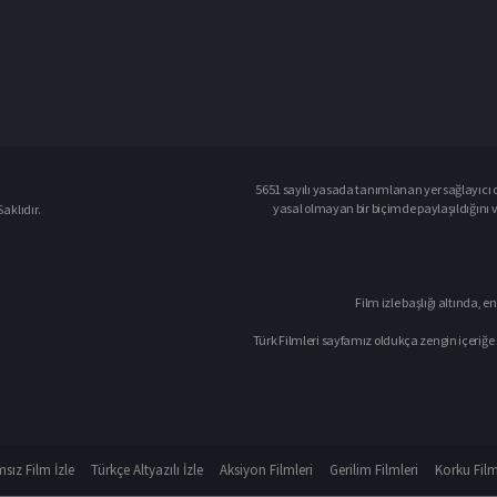
5651 sayılı yasada tanımlanan yer sağlayıcı o
yasal olmayan bir biçimde paylaşıldığını 
aklıdır.
Film izle başlığı altında, en
Türk Filmleri sayfamız oldukça zengin içeriğe 
sız Film İzle
Türkçe Altyazılı İzle
Aksiyon Filmleri
Gerilim Filmleri
Korku Film