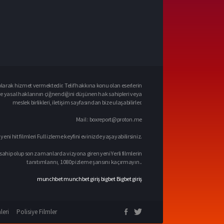
larak hizmet vermektedir. Telif hakkına konu olan eserlerin
ve yasal haklarının çiğnendiğini düşünen hak sahipleri veya
meslek birlikleri, iletişim sayfasından bize ulaşabilirler.
Mail :
boxreport@proton.me
 yeni hit filmleri Full izleme keyfini evinizde yaşayabilirsiniz.
sahip olup son zamanlarda vizyona giren yeni Yerli filmlerin
tanıtımlarını, 1080p izleme şansını kaçırmayın..
munchbet
munchbet giriş
bigbet
Bigbet giriş
leri
Polisiye Filmler