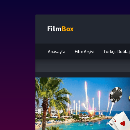
Film
Box
Anasayfa
Film Arşivi
Türkçe Dublaj