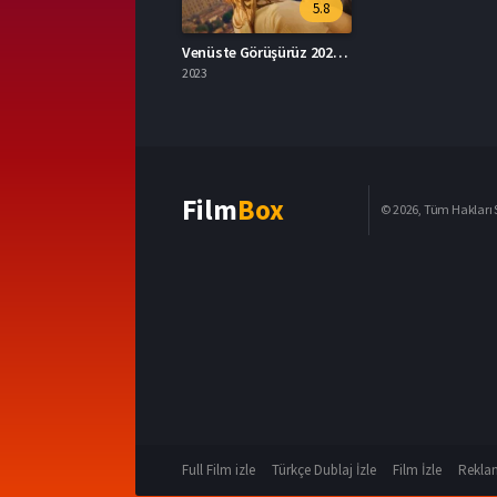
5.8
Venüste Görüşürüz 2023 – See You on Venus 1080p Turkce Altyazi izle
2023
Film
Box
© 2026, Tüm Hakları S
Full Film izle
Türkçe Dublaj İzle
Film İzle
Reklam