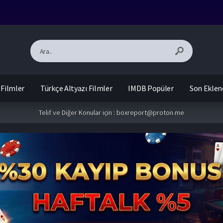
 Filmler
Türkçe Altyazı Filmler
IMDB Popüler
Son Eklen
Telif ve Diğer Konular için :
boxreport@proton.me