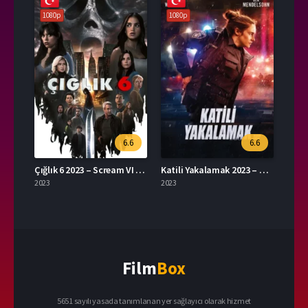
1080p
1080p
6.6
6.6
Çığlık 6 2023 – Scream VI 1080p Turkce Dublaj izle
Katili Yakalamak 2023 – To Catch A Killer 1080p Turkce Dublaj izle
2023
2023
Film
Box
5651 sayılı yasada tanımlanan yer sağlayıcı olarak hizmet