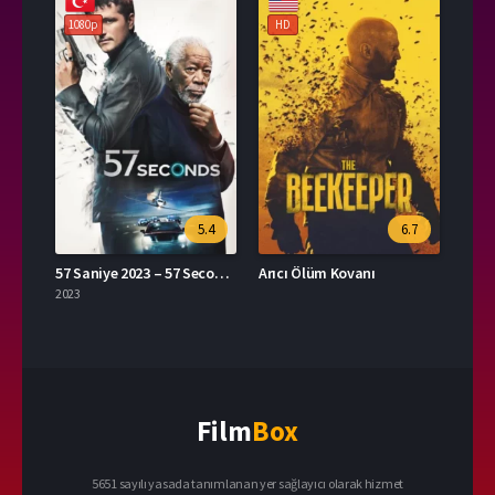
1080p
HD
5.4
6.7
57 Saniye 2023 – 57 Seconds 1080p Turkce Dublaj izle
Arıcı Ölüm Kovanı
2023
Film
Box
5651 sayılı yasada tanımlanan yer sağlayıcı olarak hizmet