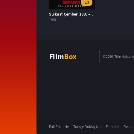
6.3
Suikast Çemberi 1995 – Assassins 1080p Turkce Dublaj izle
1995
Film
Box
© 2026, Tüm Hakları S
Full Film izle
Türkçe Dublaj İzle
Film İzle
Reklam