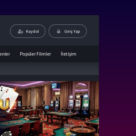
Kaydol
Giriş Yap
enler
Popüler Filmler
İletişim