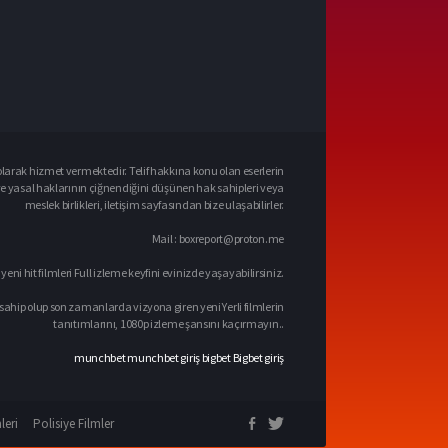
larak hizmet vermektedir. Telif hakkına konu olan eserlerin
ve yasal haklarının çiğnendiğini düşünen hak sahipleri veya
meslek birlikleri, iletişim sayfasından bize ulaşabilirler.
Mail :
boxreport@proton.me
 yeni hit filmleri Full izleme keyfini evinizde yaşayabilirsiniz.
sahip olup son zamanlarda vizyona giren yeni Yerli filmlerin
tanıtımlarını, 1080p izleme şansını kaçırmayın..
munchbet
munchbet giriş
bigbet
Bigbet giriş
leri
Polisiye Filmler