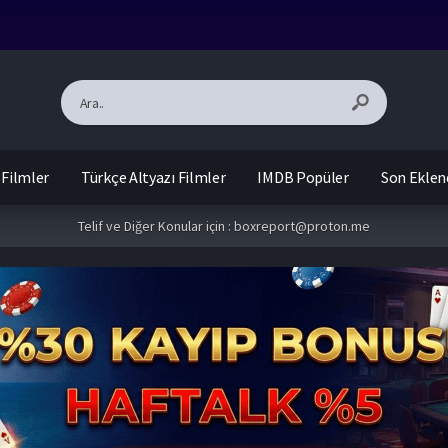
 Filmler
Türkçe Altyazı Filmler
IMDB Popüler
Son Eklen
Telif ve Diğer Konular için :
boxreport@proton.me