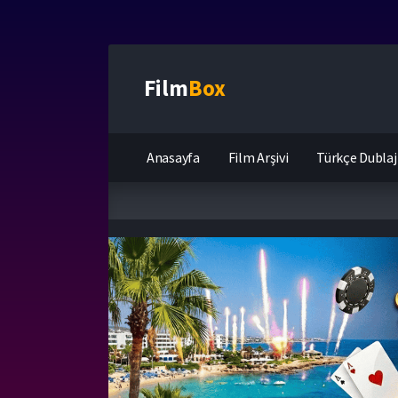
Film
Box
Anasayfa
Film Arşivi
Türkçe Dublaj