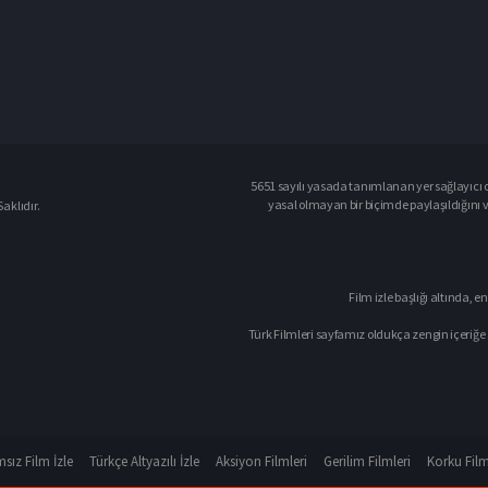
5651 sayılı yasada tanımlanan yer sağlayıcı o
yasal olmayan bir biçimde paylaşıldığını 
aklıdır.
Film izle başlığı altında, en
Türk Filmleri sayfamız oldukça zengin içeriğe 
sız Film İzle
Türkçe Altyazılı İzle
Aksiyon Filmleri
Gerilim Filmleri
Korku Film