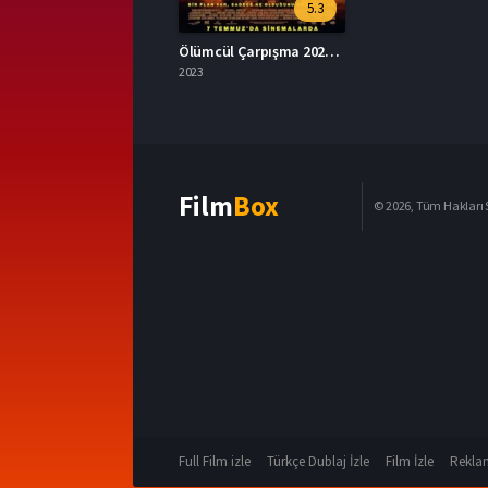
5.3
Ölümcül Çarpışma 2023 – Hidden Strike 1080p Turkce Dublaj izle
2023
Film
Box
© 2026, Tüm Hakları S
Full Film izle
Türkçe Dublaj İzle
Film İzle
Reklam