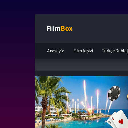
Film
Box
Anasayfa
Film Arşivi
Türkçe Dublaj