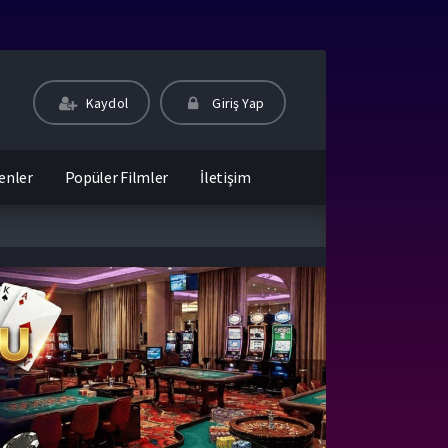
Kaydol
Giriş Yap
enler
Popüler Filmler
İletişim