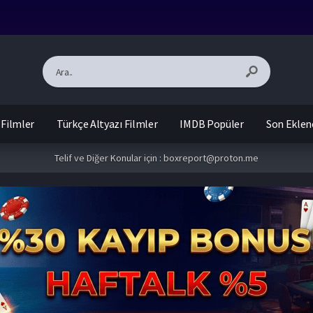
 Filmler
Türkçe Altyazı Filmler
IMDB Popüler
Son Eklen
Telif ve Diğer Konular için :
boxreport@proton.me