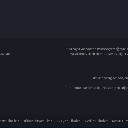
5651 sayılı yasada tanımlanan yer sağlayıcı o
yasal olmayan bir biçimde paylaşıldığını 
aklıdır.
Film izle başlığı altında, en
Türk Filmleri sayfamız oldukça zengin içeriğe 
sız Film İzle
Türkçe Altyazılı İzle
Aksiyon Filmleri
Gerilim Filmleri
Korku Film