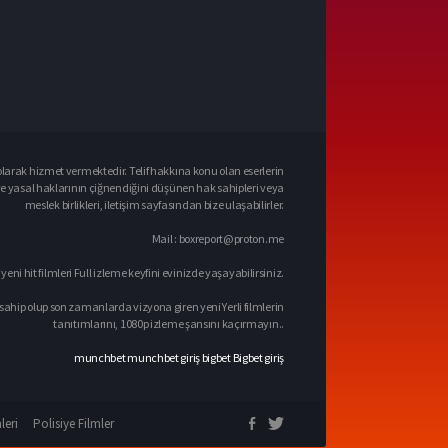
larak hizmet vermektedir. Telif hakkına konu olan eserlerin
ve yasal haklarının çiğnendiğini düşünen hak sahipleri veya
meslek birlikleri, iletişim sayfasından bize ulaşabilirler.
Mail :
boxreport@proton.me
 yeni hit filmleri Full izleme keyfini evinizde yaşayabilirsiniz.
sahip olup son zamanlarda vizyona giren yeni Yerli filmlerin
tanıtımlarını, 1080p izleme şansını kaçırmayın..
munchbet
munchbet giriş
bigbet
Bigbet giriş
leri
Polisiye Filmler