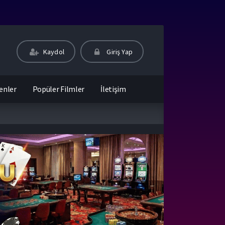
Kaydol
Giriş Yap
enler
Popüler Filmler
İletişim