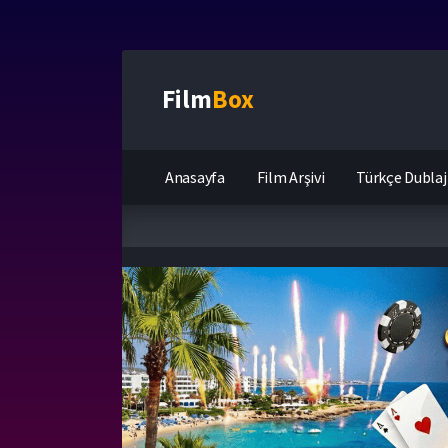
Film
Box
Anasayfa
Film Arşivi
Türkçe Dublaj