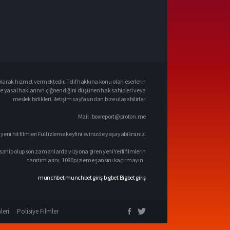
larak hizmet vermektedir. Telif hakkına konu olan eserlerin
ve yasal haklarının çiğnendiğini düşünen hak sahipleri veya
meslek birlikleri, iletişim sayfasından bize ulaşabilirler.
Mail :
boxreport@proton.me
 yeni hit filmleri Full izleme keyfini evinizde yaşayabilirsiniz.
sahip olup son zamanlarda vizyona giren yeni Yerli filmlerin
tanıtımlarını, 1080p izleme şansını kaçırmayın..
munchbet
munchbet giriş
bigbet
Bigbet giriş
leri
Polisiye Filmler