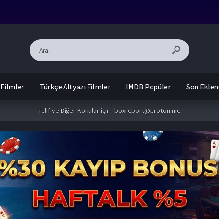
 Filmler
Türkçe Altyazı Filmler
IMDB Popüler
Son Eklen
Telif ve Diğer Konular için :
boxreport@proton.me