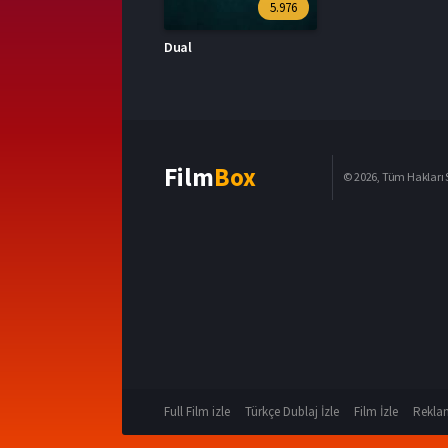
5.976
Dual
Film
Box
© 2026, Tüm Hakları S
Full Film izle
Türkçe Dublaj İzle
Film İzle
Reklam