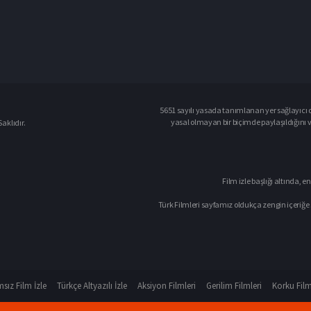
5651 sayılı yasada tanımlanan yer sağlayıcı o
yasal olmayan bir biçimde paylaşıldığını 
aklıdır.
Film izle başlığı altında, en
Türk Filmleri sayfamız oldukça zengin içeriğe 
sız Film İzle
Türkçe Altyazılı İzle
Aksiyon Filmleri
Gerilim Filmleri
Korku Film