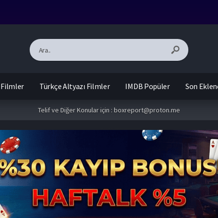
 Filmler
Türkçe Altyazı Filmler
IMDB Popüler
Son Eklen
Telif ve Diğer Konular için :
boxreport@proton.me