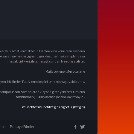
larak hizmet vermektedir. Telif hakkına konu olan eserlerin
ve yasal haklarının çiğnendiğini düşünen hak sahipleri veya
meslek birlikleri, iletişim sayfasından bize ulaşabilirler.
Mail :
boxreport@proton.me
 yeni hit filmleri Full izleme keyfini evinizde yaşayabilirsiniz.
sahip olup son zamanlarda vizyona giren yeni Yerli filmlerin
tanıtımlarını, 1080p izleme şansını kaçırmayın..
munchbet
munchbet giriş
bigbet
Bigbet giriş
leri
Polisiye Filmler