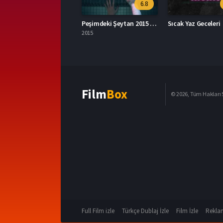
6.8
Peşimdeki Şeytan 2015 – It Follows 1080p Turkce Dublaj izle
Sıcak Yaz Geceleri
2015
Film
Box
© 2026, Tüm Hakları S
Full Film izle
Türkçe Dublaj İzle
Film İzle
Reklam