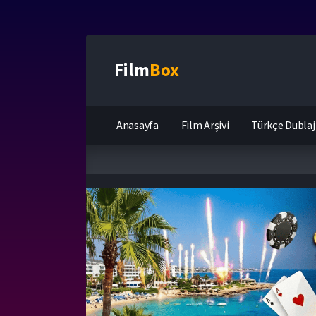
Film
Box
Anasayfa
Film Arşivi
Türkçe Dublaj