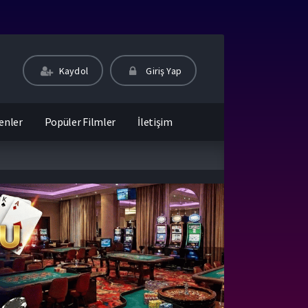
Kaydol
Giriş Yap
enler
Popüler Filmler
İletişim