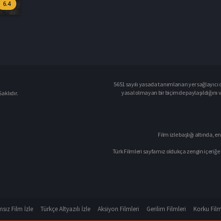
6.4
5651 sayılı yasada tanımlanan yer sağlayıcı o
yasal olmayan bir biçimde paylaşıldığını 
aklıdır.
Film izle başlığı altında, en
Türk Filmleri sayfamız oldukça zengin içeriğe 
sız Film İzle
Türkçe Altyazılı İzle
Aksiyon Filmleri
Gerilim Filmleri
Korku Film