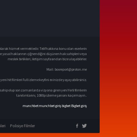
larak hizmet vermektedir. Telif hakkına konu olan eserlerin
ve yasal haklarının çiğnendiğini düşünen hak sahipleri veya
meslek birlikleri, iletişim sayfasından bize ulaşabilirler.
Mail :
boxreport@proton.me
 yeni hit filmleri Full izleme keyfini evinizde yaşayabilirsiniz.
sahip olup son zamanlarda vizyona giren yeni Yerli filmlerin
tanıtımlarını, 1080p izleme şansını kaçırmayın..
munchbet
munchbet giriş
bigbet
Bigbet giriş
leri
Polisiye Filmler