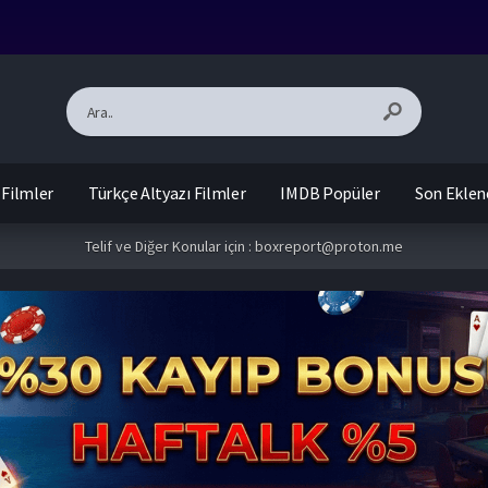
 Filmler
Türkçe Altyazı Filmler
IMDB Popüler
Son Eklen
Telif ve Diğer Konular için :
boxreport@proton.me