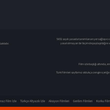
5651 sayılı yasada tanımlanan yer sağlayıcı o
yasal olmayan bir biçimde paylaşıldığını 
aklıdır.
Film izle başlığı altında, en
Türk Filmleri sayfamız oldukça zengin içeriğe 
sız Film İzle
Türkçe Altyazılı İzle
Aksiyon Filmleri
Gerilim Filmleri
Korku Film