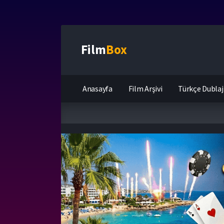
Film
Box
Anasayfa
Film Arşivi
Türkçe Dublaj