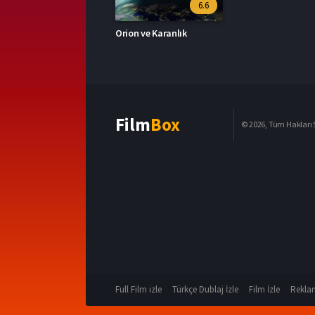
6.6
Orion ve Karanlık
Film
Box
© 2026, Tüm Hakları S
Full Film izle
Türkçe Dublaj İzle
Film İzle
Reklam