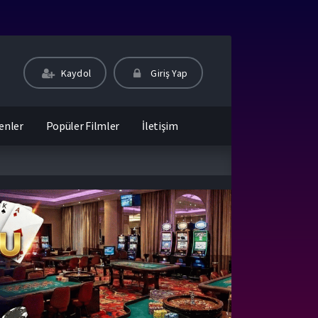
Kaydol
Giriş Yap
enler
Popüler Filmler
İletişim