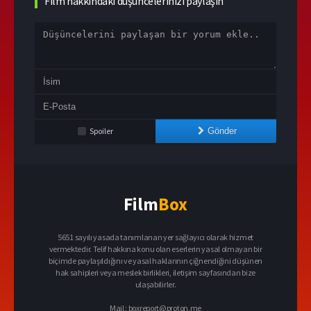
Film hakkındaki düşüncelerinizi paylaşın
Spoiler
Gönder
Film
Box
5651 sayılı yasada tanımlanan yer sağlayıcı olarak hizmet
vermektedir. Telif hakkına konu olan eserlerin yasal olmayan bir
biçimde paylaşıldığını ve yasal haklarının çiğnendiğini düşünen
hak sahipleri veya meslek birlikleri, iletişim sayfasından bize
ulaşabilirler.
Mail :
boxreport@proton.me