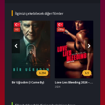
İlginizi çekebilecek diğer filmler
HD
1080p
108
94
6.294
6.9
or)
Bir Uğradım (I Came By)
Love Lies Bleeding 2024 – Aşk Kanayan Yalanlardır 1080p Turkce Dublaj izle
2024
2023