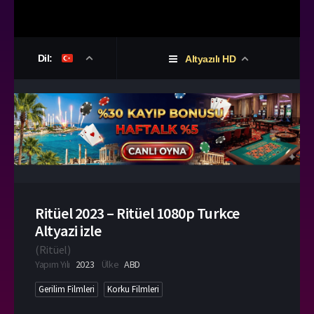
Dil:
Altyazılı HD
Ritüel 2023 – Ritüel 1080p Turkce
Altyazi izle
(
Ritüel
)
Yapım Yılı
2023
Ülke
ABD
Gerilim Filmleri
Korku Filmleri