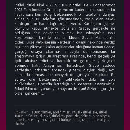
Ritüel Ritüel filmi 2023 5.7 1080pRitüel izle - Consecration
2023 Film konusu: Grace, genç bir kadın olarak sıradan bir
hayat sürerken aldığı beklenmedik bir telefonla dünyası
altüst olur. Bu telefon görüşmesinde, rahip olan erkek
kardeşinin intihar ettiği bilgisi verilir. Kardeşinin şüpheli
ölümünü kabul etmekte zorlanan Grace, gerçekte ne
olduğuna dair cevaplar bulmak için İskoçya'nın ıssız
köşelerinden birinde bulunan Mount Savior Manastırı'na
gider. Kilise yetkililerinin kardeşinin ölümü hakkında verdiği
bilgilerin yüzeyde kalan açıklamalar olduğuna inanan Grace,
gerçeği ortaya çıkarmak amacıyla derinlemesine bir
araştırmaya girişir. Bu araştırma sırasında, kendi geçmişiyle
ilgili rahatsız edici ve karanlık bir gerçekle yüzleşmek
zorunda kalır. Araştırması ilerledikçe, Grace sadece
kardeşinin intiharının ardındaki gizemli olayları değil, aynı
zamanda karmaşık bir cinayeti de gün yüzüne çıkarır. Bu
süreç, onu beklenmedik tehlikelerle dolu bir yola
sürüklerken, Grace'in kararlılığı ve cesareti sınanır.Ritüel
Ritüel Filmi için yorum yapmayı unutmayın! Sizlerin görüşleri
bizler için önemli...
Etiketler:
1080p filmler
,
abd filmleri
,
ritüel - ritüel izle
,
ritüel
1080p
,
ritüel ritüel 2023
,
ritüel tek part izle
,
ritüel turkce altyazi
,
ritüel turkce altyazi izle
,
ritüel türkçe dublaj izle
,
turkce altyazi
filmler