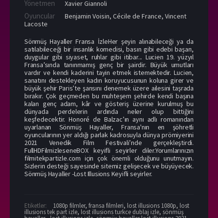
Yönetmen
Xavier Giannoli
Oyuncular
Benjamin Voisin
,
Cécile de France
,
Vincent
Lacoste
Sönmüş Hayaller Fransa İzleHer şeyin alınabileceği ya da
satılabileceği bir insanlık komedisi, basın gibi edebi başarı,
duygular gibi siyaset, ruhlar gibi itibar... Lucien 19. yüzyıl
Fransa’sında tanınmamış genç bir şairdir. Büyük umutları
vardır ve kendi kaderini tayin etmek istemektedir. Lucien,
sanatını destekleyen kadın koruyucusunun koluna girer ve
büyük şehir Paris’te şansını denemek üzere ailesini taşrada
bırakır. Çok geçmeden bu muhteşem şehirde kendi başına
kalan genç adam, kâr ve gösteriş üzerine kurulmuş bu
dünyada perdelerin ardında neler olup bittiğini
keşfedecektir. Honoré de Balzac’ın aynı adlı romanından
uyarlanan Sönmüş Hayaller, Fransa'nın en şöhretli
oyuncularının yer aldığı parlak kadrosuyla dünya prömiyerini
2021 Venedik Film Festivali’nde gerçekleştirdi.
FullHDFilmizleseneBOX keyifli seyirler diler.Yorumlarınızın
filmitekpartizle.com için çok önemli olduğunu unutmayın.
Sizlerin desteği sayesinde sitemiz gelişecek ve büyüyecek.
Sönmüş Hayaller -Lost Illusions Keyifli seyirler.
Etiketler:
1080p filmler
,
fransa filmleri
,
lost illusions 1080p
,
lost
illusions tek part izle
,
lost illusions turkce dublaj izle
,
sönmüş