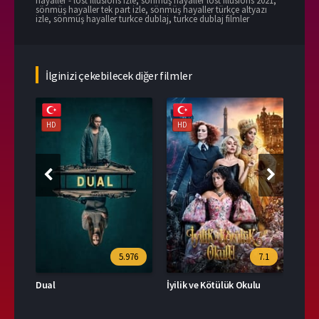
hayaller - lost illusions izle
,
sönmüş hayaller lost illusions 2021
,
sönmüş hayaller tek part izle
,
sönmüş hayaller türkçe altyazı
izle
,
sönmüş hayaller turkce dublaj
,
turkce dublaj filmler
İlginizi çekebilecek diğer filmler
HD
HD
HD
39
5.976
7.1
Dual
İyilik ve Kötülük Okulu