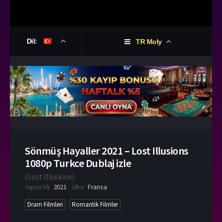
Dil:
TR Moly
Sönmüş Hayaller 2021 – Lost Illusions
1080p Turkce Dublaj izle
(
Lost Illusions
)
Yapım Yılı
2021
Ülke
Fransa
Dram Filmleri
Romantik Filmler