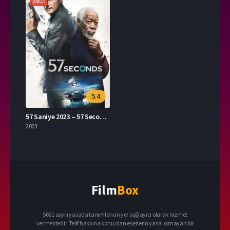
1080p
5.4
57 Saniye 2023 – 57 Seconds 1080p Turkce Dublaj izle
2023
Film
Box
5651 sayılı yasada tanımlanan yer sağlayıcı olarak hizmet
vermektedir. Telif hakkına konu olan eserlerin yasal olmayan bir