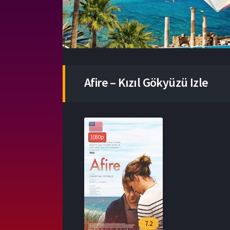
Afire – Kızıl Gökyüzü Izle
1080p
7.2