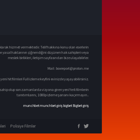
larak hizmet vermektedir. Telif hakkına konu olan eserlerin
ve yasal haklarının çiğnendiğini düşünen hak sahipleri veya
meslek birlikleri, iletişim sayfasından bize ulaşabilirler.
Mail :
boxreport@proton.me
 yeni hit filmleri Full izleme keyfini evinizde yaşayabilirsiniz.
sahip olup son zamanlarda vizyona giren yeni Yerli filmlerin
tanıtımlarını, 1080p izleme şansını kaçırmayın..
munchbet
munchbet giriş
bigbet
Bigbet giriş
leri
Polisiye Filmler