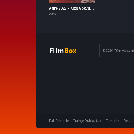
Afire 2023 – Kızıl Gökyüzü 1080p Turkce Altyazi izle
2023
Film
Box
© 2026, Tüm Hakları S
Full Film izle
Türkçe Dublaj İzle
Film İzle
Reklam