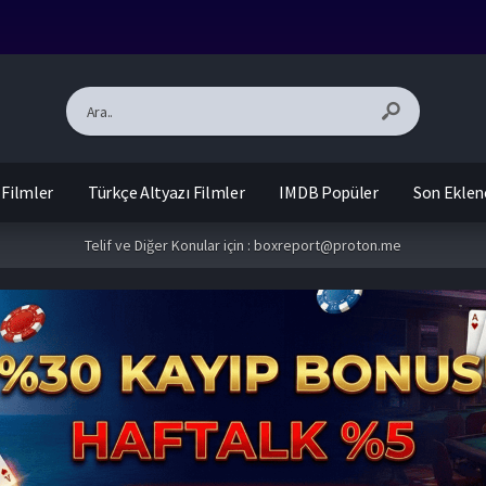
 Filmler
Türkçe Altyazı Filmler
IMDB Popüler
Son Eklen
Telif ve Diğer Konular için :
boxreport@proton.me