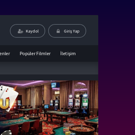
Kaydol
Giriş Yap
enler
Popüler Filmler
İletişim