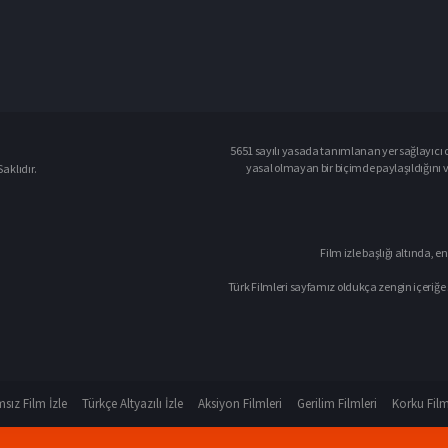
5651 sayılı yasada tanımlanan yer sağlayıcı o
yasal olmayan bir biçimde paylaşıldığını 
aklıdır.
Film izle başlığı altında, en
Türk Filmleri sayfamız oldukça zengin içeriğe 
sız Film İzle
Türkçe Altyazılı İzle
Aksiyon Filmleri
Gerilim Filmleri
Korku Film