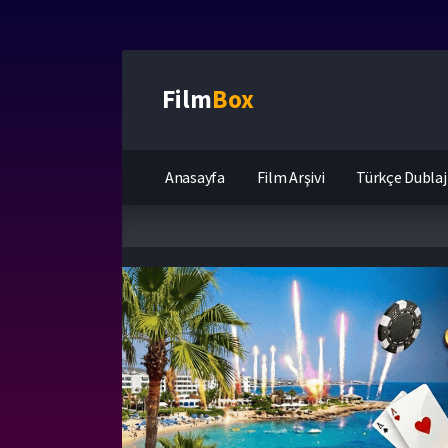
Film
Box
Anasayfa
Film Arşivi
Türkçe Dublaj