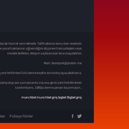
larak hizmet vermektedir. Telif hakkına konu olan eserlerin
ve yasal haklarının çiğnendiğini düşünen hak sahipleri veya
meslek birlikleri, iletişim sayfasından bize ulaşabilirler.
Mail :
boxreport@proton.me
 yeni hit filmleri Full izleme keyfini evinizde yaşayabilirsiniz.
sahip olup son zamanlarda vizyona giren yeni Yerli filmlerin
tanıtımlarını, 1080p izleme şansını kaçırmayın..
munchbet
munchbet giriş
bigbet
Bigbet giriş
leri
Polisiye Filmler