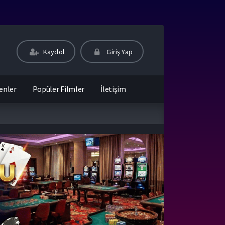
Kaydol
Giriş Yap
enler
Popüler Filmler
İletişim