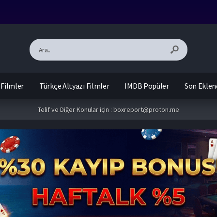
 Filmler
Türkçe Altyazı Filmler
IMDB Popüler
Son Eklen
Telif ve Diğer Konular için :
boxreport@proton.me