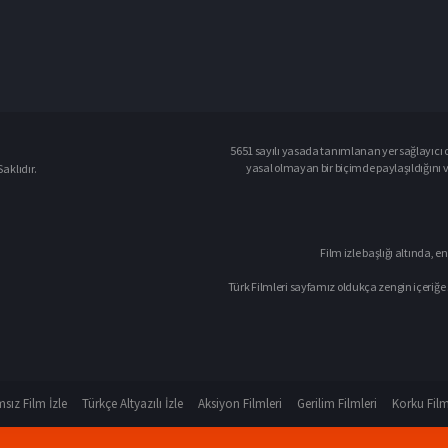
5651 sayılı yasada tanımlanan yer sağlayıcı o
yasal olmayan bir biçimde paylaşıldığını 
aklıdır.
Film izle başlığı altında, en
Türk Filmleri sayfamız oldukça zengin içeriğe 
sız Film İzle
Türkçe Altyazılı İzle
Aksiyon Filmleri
Gerilim Filmleri
Korku Film