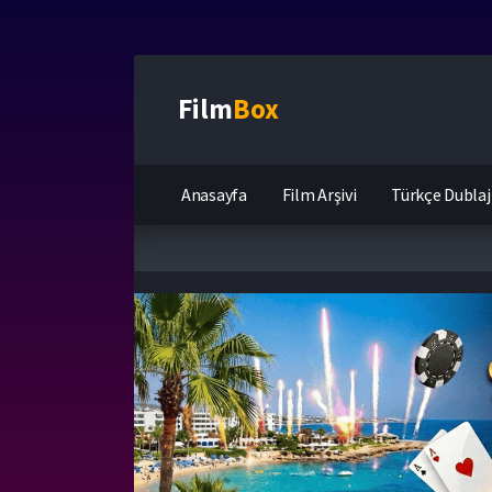
Film
Box
Anasayfa
Film Arşivi
Türkçe Dublaj