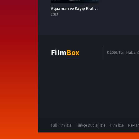
Aquaman ve Kayıp Krallık 2023 – Aquaman and the Lost Kingdom 1080p Turkce Altyazi izle
2023
Film
Box
© 2026, Tüm Hakları S
Full Film izle
Türkçe Dublaj İzle
Film İzle
Reklam