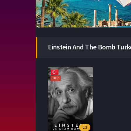
Einstein And The Bomb Turkc
1080p
6.3