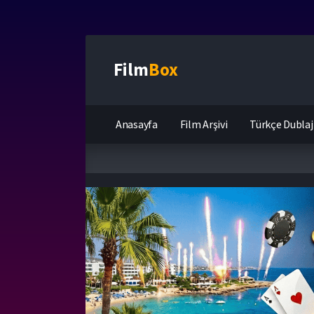
Film
Box
Anasayfa
Film Arşivi
Türkçe Dublaj