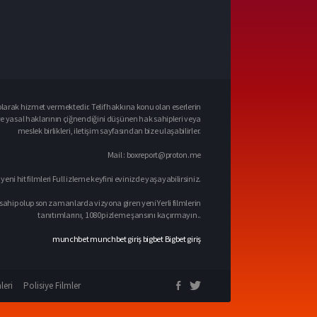
larak hizmet vermektedir. Telif hakkına konu olan eserlerin
ve yasal haklarının çiğnendiğini düşünen hak sahipleri veya
meslek birlikleri, iletişim sayfasından bize ulaşabilirler.
Mail :
boxreport@proton.me
 yeni hit filmleri Full izleme keyfini evinizde yaşayabilirsiniz.
sahip olup son zamanlarda vizyona giren yeni Yerli filmlerin
tanıtımlarını, 1080p izleme şansını kaçırmayın..
munchbet
munchbet giriş
bigbet
Bigbet giriş
leri
Polisiye Filmler