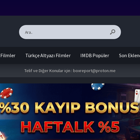
 Filmler
Türkçe Altyazı Filmler
IMDB Popüler
Son Eklen
Telif ve Diğer Konular için :
boxreport@proton.me