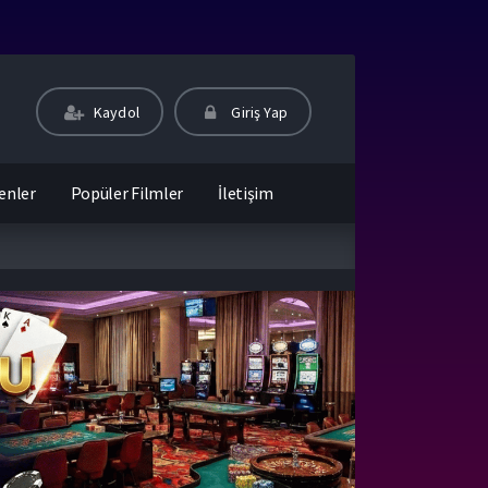
Kaydol
Giriş Yap
enler
Popüler Filmler
İletişim