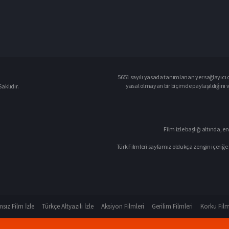
5651 sayılı yasada tanımlanan yer sağlayıcı o
yasal olmayan bir biçimde paylaşıldığını 
aklıdır.
Film izle başlığı altında, en
Türk Filmleri sayfamız oldukça zengin içeriğe 
sız Film İzle
Türkçe Altyazılı İzle
Aksiyon Filmleri
Gerilim Filmleri
Korku Film