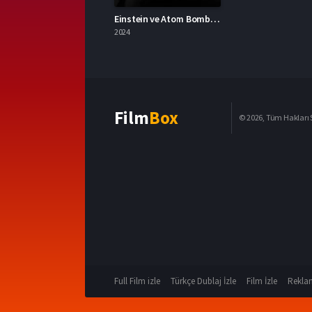
Einstein ve Atom Bombası 2024 – Einstein and the Bomb 1080p Turkce Dublaj izle
2024
Film
Box
© 2026, Tüm Hakları S
Full Film izle
Türkçe Dublaj İzle
Film İzle
Reklam