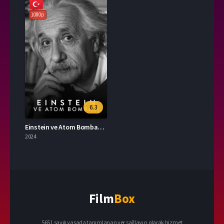
1080p
6.3
Einstein ve Atom Bombası 2024 – Einstein and the Bomb 1080p Turkce Dublaj izle
2024
Film
Box
5651 sayılı yasada tanımlanan yer sağlayıcı olarak hizmet