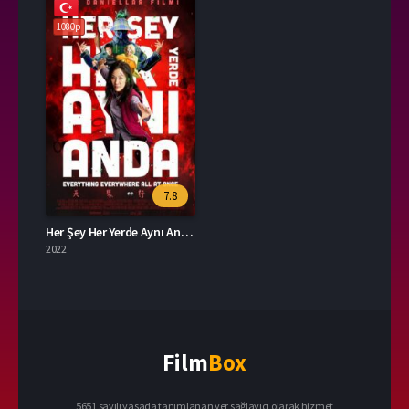
1080p
7.8
Her Şey Her Yerde Aynı Anda 2022 – Everything Everywhere All at Once 1080p Turkce Dublaj izle
2022
Film
Box
5651 sayılı yasada tanımlanan yer sağlayıcı olarak hizmet