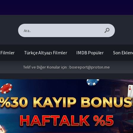
 Filmler
Türkçe Altyazı Filmler
IMDB Popüler
Son Eklen
Telif ve Diğer Konular için :
boxreport@proton.me