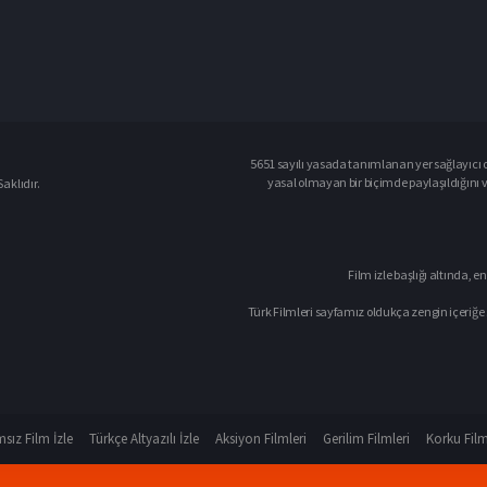
5651 sayılı yasada tanımlanan yer sağlayıcı o
yasal olmayan bir biçimde paylaşıldığını 
aklıdır.
Film izle başlığı altında, en
Türk Filmleri sayfamız oldukça zengin içeriğe 
sız Film İzle
Türkçe Altyazılı İzle
Aksiyon Filmleri
Gerilim Filmleri
Korku Film