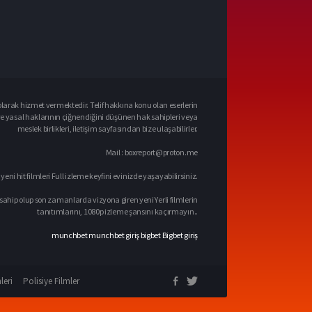
larak hizmet vermektedir. Telif hakkına konu olan eserlerin
ve yasal haklarının çiğnendiğini düşünen hak sahipleri veya
meslek birlikleri, iletişim sayfasından bize ulaşabilirler.
Mail :
boxreport@proton.me
 yeni hit filmleri Full izleme keyfini evinizde yaşayabilirsiniz.
sahip olup son zamanlarda vizyona giren yeni Yerli filmlerin
tanıtımlarını, 1080p izleme şansını kaçırmayın..
munchbet
munchbet giriş
bigbet
Bigbet giriş
leri
Polisiye Filmler