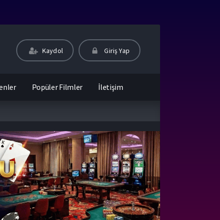
Kaydol
Giriş Yap
enler
Popüler Filmler
İletişim