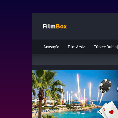
Film
Box
Anasayfa
Film Arşivi
Türkçe Dublaj