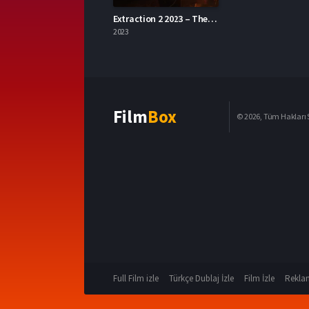
Extraction 2 2023 – The Extraction 2 1080p Turkce Dublaj izle
2023
Film
Box
© 2026, Tüm Hakları S
Full Film izle
Türkçe Dublaj İzle
Film İzle
Reklam