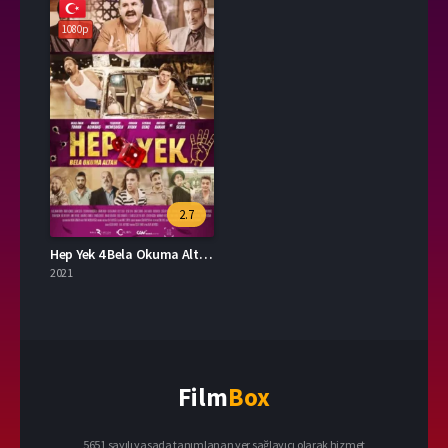
1080p
2.7
Hep Yek 4 Bela Okuma Altan 2021 – Yerli Film 1080p Turkce Dublaj izle
2021
Film
Box
5651 sayılı yasada tanımlanan yer sağlayıcı olarak hizmet