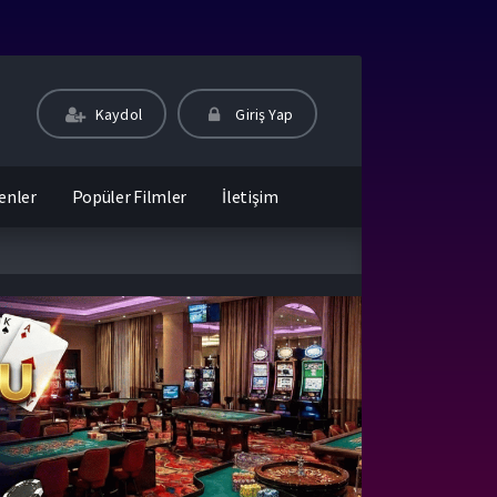
Kaydol
Giriş Yap
enler
Popüler Filmler
İletişim