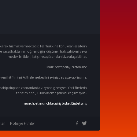
larak hizmet vermektedir. Telif hakkına konu olan eserlerin
ve yasal haklarının çiğnendiğini düşünen hak sahipleri veya
meslek birlikleri, iletişim sayfasından bize ulaşabilirler.
Mail :
boxreport@proton.me
 yeni hit filmleri Full izleme keyfini evinizde yaşayabilirsiniz.
sahip olup son zamanlarda vizyona giren yeni Yerli filmlerin
tanıtımlarını, 1080p izleme şansını kaçırmayın..
munchbet
munchbet giriş
bigbet
Bigbet giriş
leri
Polisiye Filmler