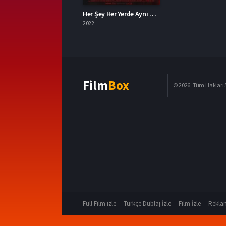
Her Şey Her Yerde Aynı Anda 2022 – Everything Everywhere All at Once 1080p Turkce Dublaj izle
2022
Film
Box
© 2026, Tüm Hakları S
Full Film izle
Türkçe Dublaj İzle
Film İzle
Reklam