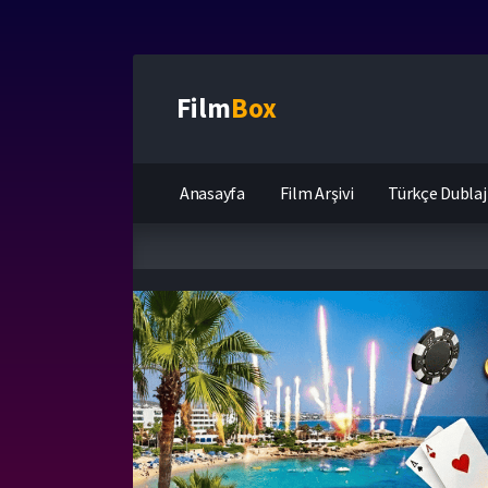
Film
Box
Anasayfa
Film Arşivi
Türkçe Dublaj