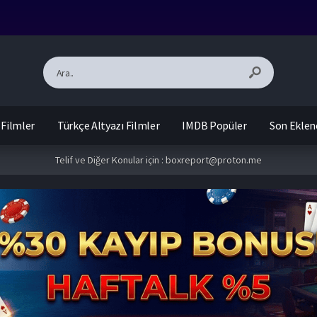
 Filmler
Türkçe Altyazı Filmler
IMDB Popüler
Son Eklen
Telif ve Diğer Konular için :
boxreport@proton.me