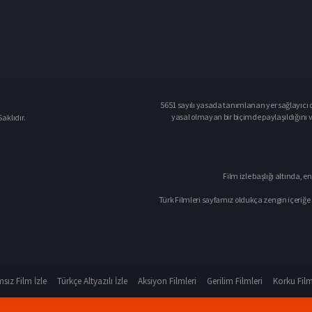
5651 sayılı yasada tanımlanan yer sağlayıcı o
yasal olmayan bir biçimde paylaşıldığını 
aklıdır.
Film izle başlığı altında, en
Türk Filmleri sayfamız oldukça zengin içeriğe 
sız Film İzle
Türkçe Altyazılı İzle
Aksiyon Filmleri
Gerilim Filmleri
Korku Film