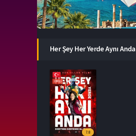
Her Şey Her Yerde Aynı And
1080p
7.8