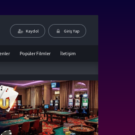
Kaydol
Giriş Yap
enler
Popüler Filmler
İletişim