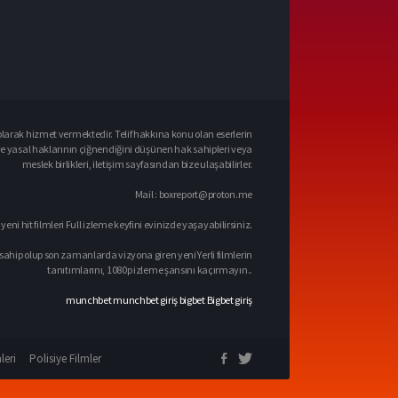
larak hizmet vermektedir. Telif hakkına konu olan eserlerin
ve yasal haklarının çiğnendiğini düşünen hak sahipleri veya
meslek birlikleri, iletişim sayfasından bize ulaşabilirler.
Mail :
boxreport@proton.me
 yeni hit filmleri Full izleme keyfini evinizde yaşayabilirsiniz.
sahip olup son zamanlarda vizyona giren yeni Yerli filmlerin
tanıtımlarını, 1080p izleme şansını kaçırmayın..
munchbet
munchbet giriş
bigbet
Bigbet giriş
leri
Polisiye Filmler