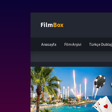
Film
Box
Anasayfa
Film Arşivi
Türkçe Dublaj