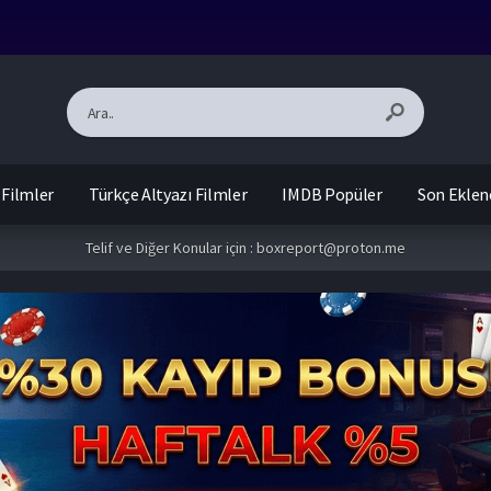
 Filmler
Türkçe Altyazı Filmler
IMDB Popüler
Son Eklen
Telif ve Diğer Konular için :
boxreport@proton.me