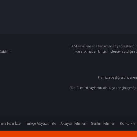
5651 sayılı yasada tanımlanan yer sağlayıcı o
yasal olmayan bir biçimde paylaşıldığını 
aklıdır.
Film izle başlığı altında, en
Türk Filmleri sayfamız oldukça zengin içeriğe 
sız Film İzle
Türkçe Altyazılı İzle
Aksiyon Filmleri
Gerilim Filmleri
Korku Film