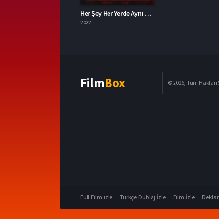
Her Şey Her Yerde Aynı Anda 2022 – Everything Everywhere All at Once 1080p Turkce Dublaj izle
2022
Film
Box
© 2026, Tüm Hakları S
Full Film izle
Türkçe Dublaj İzle
Film İzle
Reklam