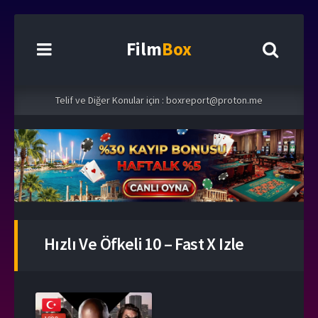
Film
Box
Telif ve Diğer Konular için :
boxreport@proton.me
Hızlı Ve Öfkeli 10 – Fast X Izle