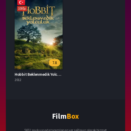
1080p
7.8
Hobbit Beklenmedik Yolculuk 2012 – The Hobbit: An Unexpected Journey 1080p Turkce Dublaj izle
2012
Film
Box
5651 sayılı yasada tanımlanan yer sağlayıcı olarak hizmet