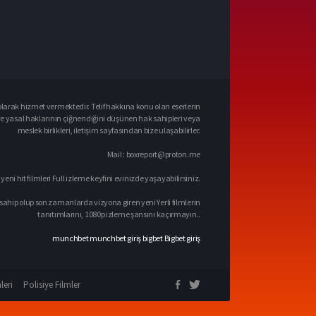
larak hizmet vermektedir. Telif hakkına konu olan eserlerin
ve yasal haklarının çiğnendiğini düşünen hak sahipleri veya
meslek birlikleri, iletişim sayfasından bize ulaşabilirler.
Mail :
boxreport@proton.me
 yeni hit filmleri Full izleme keyfini evinizde yaşayabilirsiniz.
sahip olup son zamanlarda vizyona giren yeni Yerli filmlerin
tanıtımlarını, 1080p izleme şansını kaçırmayın..
munchbet
munchbet giriş
bigbet
Bigbet giriş
leri
Polisiye Filmler