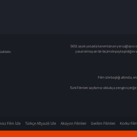
5651 sayılı yasada tanımlanan yer sağlayıcı o
yasal olmayan bir biçimde paylaşıldığını 
aklıdır.
Film izle başlığı altında, en
Türk Filmleri sayfamız oldukça zengin içeriğe 
sız Film İzle
Türkçe Altyazılı İzle
Aksiyon Filmleri
Gerilim Filmleri
Korku Film