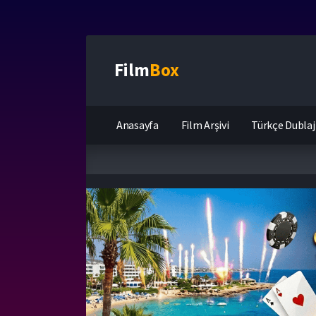
Film
Box
Anasayfa
Film Arşivi
Türkçe Dublaj