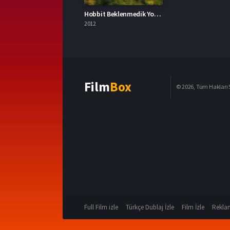
Hobbit Beklenmedik Yolculuk 2012 – The Hobbit: An Unexpected Journey 1080p Turkce Dublaj izle
2012
Film
Box
© 2026, Tüm Hakları S
Full Film izle
Türkçe Dublaj İzle
Film İzle
Reklam