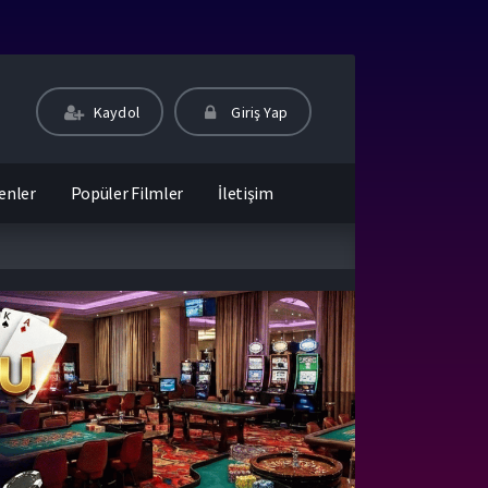
Kaydol
Giriş Yap
enler
Popüler Filmler
İletişim