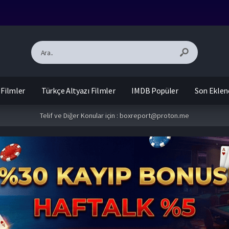
 Filmler
Türkçe Altyazı Filmler
IMDB Popüler
Son Eklen
Telif ve Diğer Konular için :
boxreport@proton.me