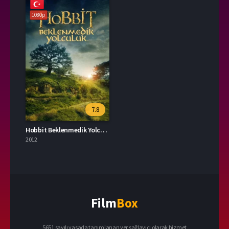
1080p
7.8
Hobbit Beklenmedik Yolculuk 2012 – The Hobbit: An Unexpected Journey 1080p Turkce Dublaj izle
2012
Film
Box
5651 sayılı yasada tanımlanan yer sağlayıcı olarak hizmet