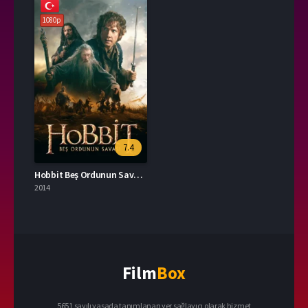
1080p
7.4
Hobbit Beş Ordunun Savaşı 2014 – The Hobbit: The Battle of the Five Armies 1080p Turkce Dublaj izle
2014
Film
Box
5651 sayılı yasada tanımlanan yer sağlayıcı olarak hizmet