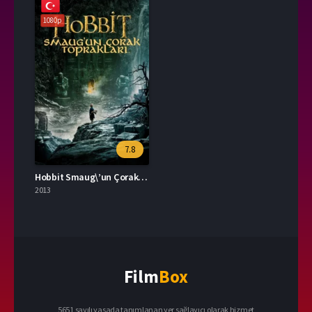
1080p
7.8
Hobbit Smaug\’un Çorak Toprakları 2013 – The Hobbit: The Desolation of Smaug 1080p Turkce Dublaj izle
2013
Film
Box
5651 sayılı yasada tanımlanan yer sağlayıcı olarak hizmet