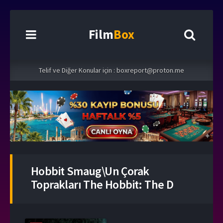
Film
Box
Telif ve Diğer Konular için :
boxreport@proton.me
Hobbit Smaug\un Çorak
Toprakları The Hobbit: The D