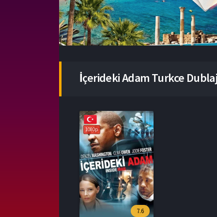
İçerideki Adam Turkce Dubla
1080p
7.6