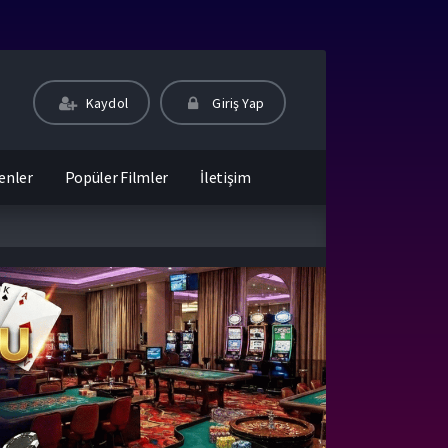
Kaydol
Giriş Yap
enler
Popüler Filmler
İletişim