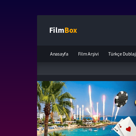
Film
Box
Anasayfa
Film Arşivi
Türkçe Dublaj