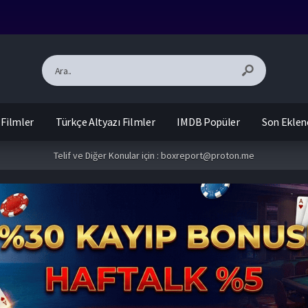
 Filmler
Türkçe Altyazı Filmler
IMDB Popüler
Son Eklen
Telif ve Diğer Konular için :
boxreport@proton.me