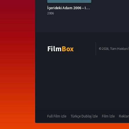
İçerideki Adam 2006 – Inside Man 1080p Turkce Dublaj izle
2006
Film
Box
© 2026, Tüm Hakları S
Full Film izle
Türkçe Dublaj İzle
Film İzle
Reklam