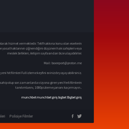
larak hizmet vermektedir. Telif hakkına konu olan eserlerin
ve yasal haklarının çiğnendiğini düşünen hak sahipleri veya
meslek birlikleri, iletişim sayfasından bize ulaşabilirler.
Mail :
boxreport@proton.me
 yeni hit filmleri Full izleme keyfini evinizde yaşayabilirsiniz.
sahip olup son zamanlarda vizyona giren yeni Yerli filmlerin
tanıtımlarını, 1080p izleme şansını kaçırmayın..
munchbet
munchbet giriş
bigbet
Bigbet giriş
leri
Polisiye Filmler