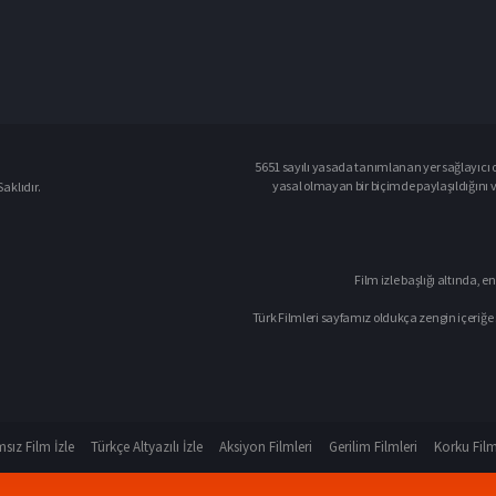
5651 sayılı yasada tanımlanan yer sağlayıcı o
yasal olmayan bir biçimde paylaşıldığını 
aklıdır.
Film izle başlığı altında, en
Türk Filmleri sayfamız oldukça zengin içeriğe 
sız Film İzle
Türkçe Altyazılı İzle
Aksiyon Filmleri
Gerilim Filmleri
Korku Film