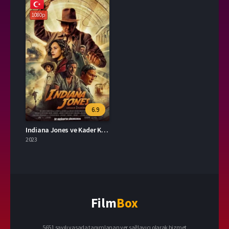
1080p
6.9
Indiana Jones ve Kader Kadranı 2023 – Indiana Jones and the Dial of Destiny 1080p Turkce Dublaj izle
2023
Film
Box
5651 sayılı yasada tanımlanan yer sağlayıcı olarak hizmet