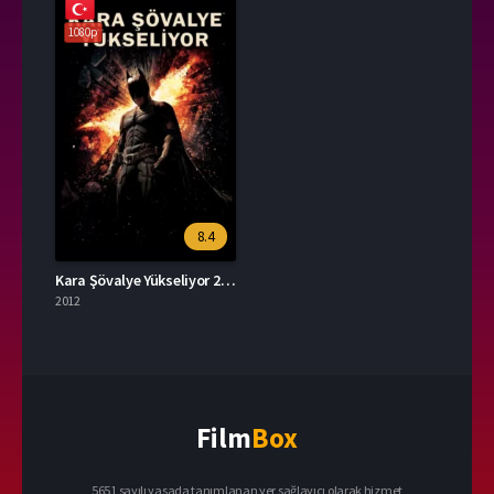
1080p
8.4
Kara Şövalye Yükseliyor 2012 – The Dark Knight Rises 1080p Turkce Dublaj izle
2012
Film
Box
5651 sayılı yasada tanımlanan yer sağlayıcı olarak hizmet