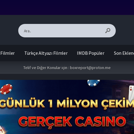
 Filmler
Türkçe Altyazı Filmler
IMDB Popüler
Son Eklen
Telif ve Diğer Konular için :
boxreport@proton.me