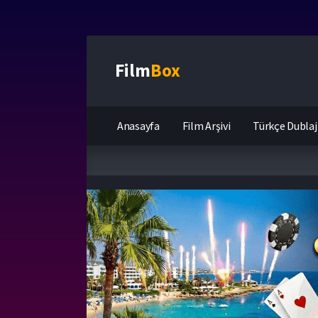
Film
Box
Anasayfa
Film Arşivi
Türkçe Dublaj