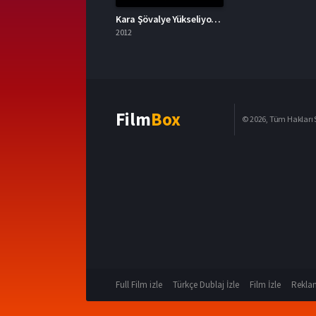
Kara Şövalye Yükseliyor 2012 – The Dark Knight Rises 1080p Turkce Dublaj izle
2012
Film
Box
© 2026, Tüm Hakları S
Full Film izle
Türkçe Dublaj İzle
Film İzle
Reklam