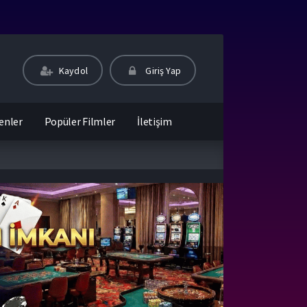
Kaydol
Giriş Yap
enler
Popüler Filmler
İletişim