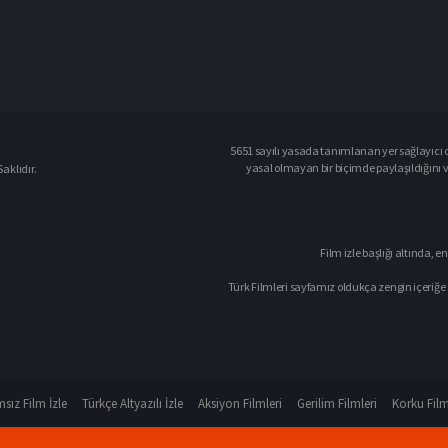
5651 sayılı yasada tanımlanan yer sağlayıcı o
yasal olmayan bir biçimde paylaşıldığını 
aklıdır.
Film izle başlığı altında, en
Türk Filmleri sayfamız oldukça zengin içeriğe 
sız Film İzle
Türkçe Altyazılı İzle
Aksiyon Filmleri
Gerilim Filmleri
Korku Film