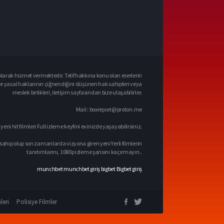
larak hizmet vermektedir. Telif hakkına konu olan eserlerin
ve yasal haklarının çiğnendiğini düşünen hak sahipleri veya
meslek birlikleri, iletişim sayfasından bize ulaşabilirler.
Mail :
boxreport@proton.me
 yeni hit filmleri Full izleme keyfini evinizde yaşayabilirsiniz.
sahip olup son zamanlarda vizyona giren yeni Yerli filmlerin
tanıtımlarını, 1080p izleme şansını kaçırmayın..
munchbet
munchbet giriş
bigbet
Bigbet giriş
leri
Polisiye Filmler