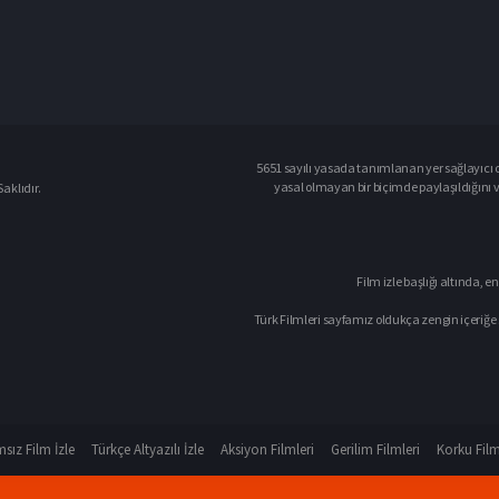
5651 sayılı yasada tanımlanan yer sağlayıcı o
yasal olmayan bir biçimde paylaşıldığını 
aklıdır.
Film izle başlığı altında, en
Türk Filmleri sayfamız oldukça zengin içeriğe 
sız Film İzle
Türkçe Altyazılı İzle
Aksiyon Filmleri
Gerilim Filmleri
Korku Film