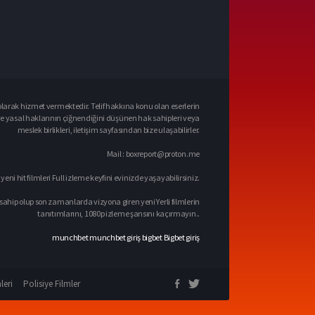
larak hizmet vermektedir. Telif hakkına konu olan eserlerin
ve yasal haklarının çiğnendiğini düşünen hak sahipleri veya
meslek birlikleri, iletişim sayfasından bize ulaşabilirler.
Mail :
boxreport@proton.me
 yeni hit filmleri Full izleme keyfini evinizde yaşayabilirsiniz.
sahip olup son zamanlarda vizyona giren yeni Yerli filmlerin
tanıtımlarını, 1080p izleme şansını kaçırmayın..
munchbet
munchbet giriş
bigbet
Bigbet giriş
leri
Polisiye Filmler