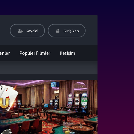
Kaydol
Giriş Yap
enler
Popüler Filmler
İletişim