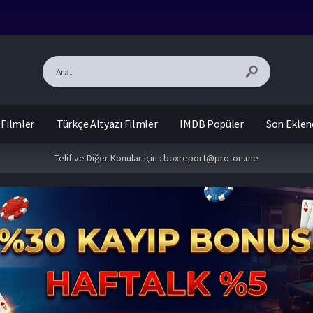
 Filmler
Türkçe Altyazı Filmler
IMDB Popüler
Son Eklen
Telif ve Diğer Konular için :
boxreport@proton.me