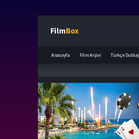
Film
Box
Anasayfa
Film Arşivi
Türkçe Dublaj