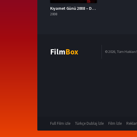
Kıyamet Günü 2008 – Doomsday 1080p Turkce Dublaj izle
2008
Film
Box
© 2026, Tüm Hakları S
Full Film izle
Türkçe Dublaj İzle
Film İzle
Reklam